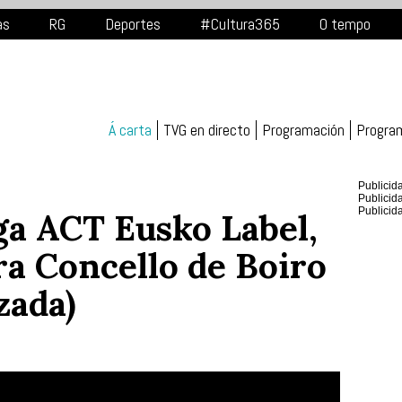
as
RG
Deportes
#Cultura365
O tempo
Á carta
TVG en directo
Programación
Progra
Publicid
Publicid
Publicid
ga ACT Eusko Label,
a Concello de Boiro
zada)