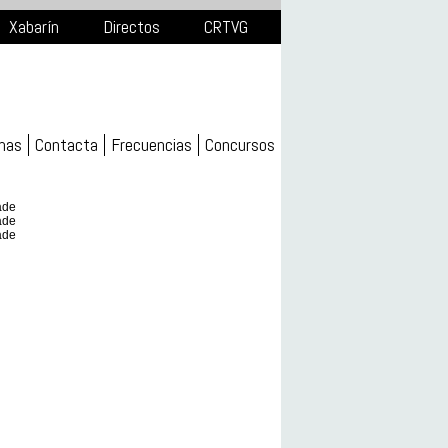
Xabarín
Directos
CRTVG
mas
Contacta
Frecuencias
Concursos
ade
ade
ade