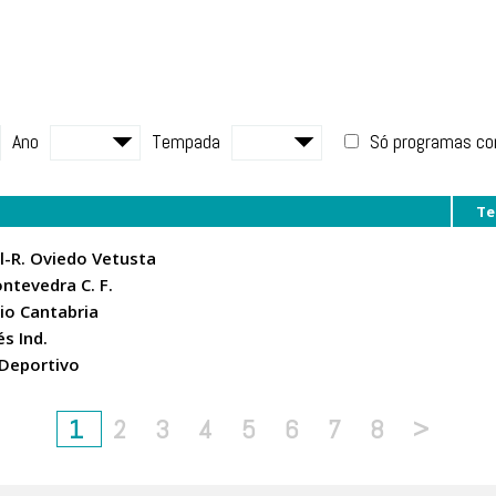
Ano
Tempada
Só programas c
Te
il-R. Oviedo Vetusta
ontevedra C. F.
aio Cantabria
és Ind.
. Deportivo
1
2
3
4
5
6
7
8
>