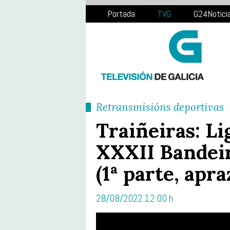
Portada
TVG
G24Notici
Retransmisións deportivas
Traiñeiras: Li
XXXII Bandeir
(1ª parte, apra
28/08/2022 12:00 h