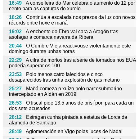
16:49
A conselleira do Mar celebra o aumento do 12 por
cento para as capturas do xurelo
18:26
Continúa a escalada nos prezos da luz con novos
récords entre hoxe e mañá
19:02
A enchente do Ebro vai cara a Aragón tras
asolagar a comarca navarra da Ribera
20:44
O Cumbre Vieja reactivouse violentamente este
domingo durante unhas horas
22:29
A cifra de mortos tras a serie de tornados nos EUA
podería superar os 100
23:53
Polo menos catro falecidos e cinco
desaparecidos tras unha explosión de gas metano
25:27
Mañá comeza o xuízo polo narcosubmarino
interceptado en Aldán en 2019
26:53
O fiscal pide 13,5 anos de prisi´pon para cada un
dos sete acusados
28:12
Estragan cunha pintada a estatua de Lorca da
alameda de Santiago
28:49
Aglomeración en Vigo polas luces de Nadal