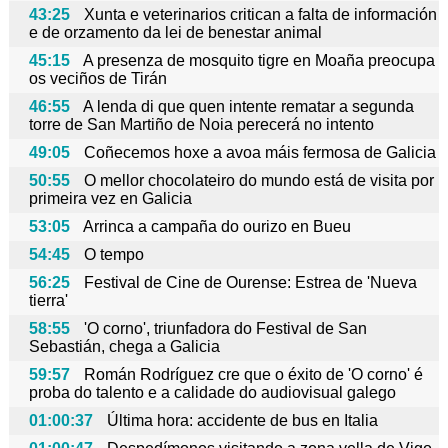
43:25
Xunta e veterinarios critican a falta de información
e de orzamento da lei de benestar animal
45:15
A presenza de mosquito tigre en Moaña preocupa
os veciños de Tirán
46:55
A lenda di que quen intente rematar a segunda
torre de San Martiño de Noia perecerá no intento
49:05
Coñecemos hoxe a avoa máis fermosa de Galicia
50:55
O mellor chocolateiro do mundo está de visita por
primeira vez en Galicia
53:05
Arrinca a campaña do ourizo en Bueu
54:45
O tempo
56:25
Festival de Cine de Ourense: Estrea de 'Nueva
tierra'
58:55
'O corno', triunfadora do Festival de San
Sebastián, chega a Galicia
59:57
Román Rodríguez cre que o éxito de 'O corno' é
proba do talento e a calidade do audiovisual galego
01:00:37
Última hora: accidente de bus en Italia