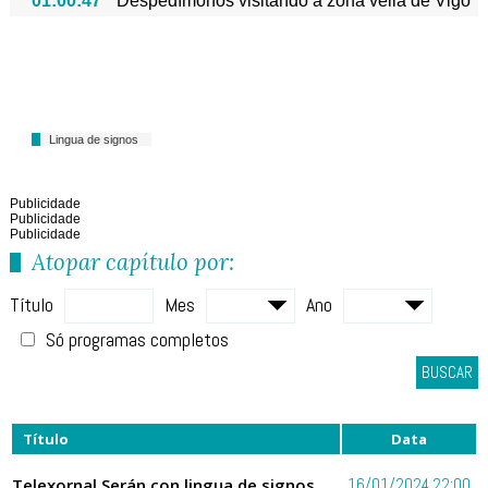
01:00:47
Despedímonos visitando a zona vella de Vigo
Lingua de signos
Publicidade
Publicidade
Publicidade
Atopar capítulo por:
Título
Mes
Ano
Só programas completos
BUSCAR
Título
Data
Telexornal Serán con lingua de signos
16/01/2024 22:00