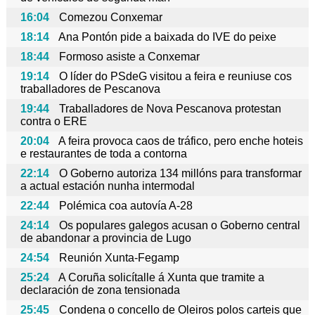
16:04
Comezou Conxemar
18:14
Ana Pontón pide a baixada do IVE do peixe
18:44
Formoso asiste a Conxemar
19:14
O líder do PSdeG visitou a feira e reuniuse cos
traballadores de Pescanova
19:44
Traballadores de Nova Pescanova protestan
contra o ERE
20:04
A feira provoca caos de tráfico, pero enche hoteis
e restaurantes de toda a contorna
22:14
O Goberno autoriza 134 millóns para transformar
a actual estación nunha intermodal
22:44
Polémica coa autovía A-28
24:14
Os populares galegos acusan o Goberno central
de abandonar a provincia de Lugo
24:54
Reunión Xunta-Fegamp
25:24
A Coruña solicítalle á Xunta que tramite a
declaración de zona tensionada
25:45
Condena o concello de Oleiros polos carteis que