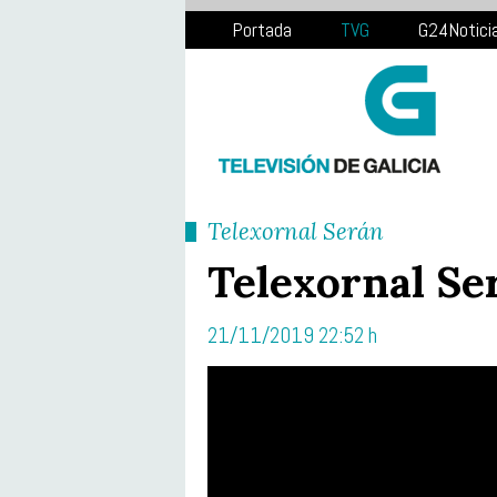
Portada
TVG
G24Notici
Telexornal Serán
Telexornal Se
21/11/2019 22:52 h