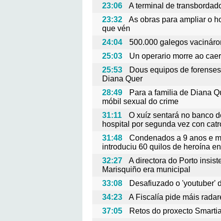
23:06
A terminal de transborda
23:32
As obras para ampliar o 
que vén
24:04
500.000 galegos vacináron
25:03
Un operario morre ao caer
25:53
Dous equipos de forenses 
Diana Quer
28:49
Para a familia de Diana Q
móbil sexual do crime
31:11
O xuíz sentará no banco d
hospital por segunda vez con catr
31:48
Condenados a 9 anos e me
introduciu 60 quilos de heroína en
32:27
A directora do Porto insis
Marisquiño era municipal
33:08
Desafiuzado o 'youtuber' 
34:23
A Fiscalía pide máis radar
37:05
Retos do proxecto Smartia