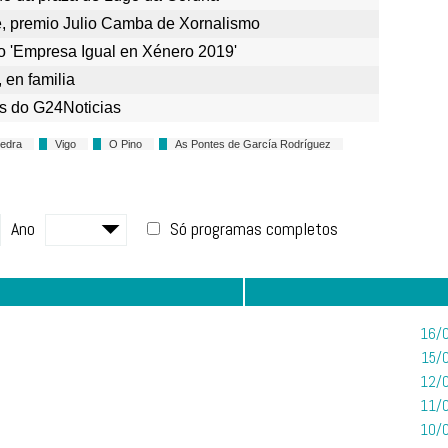
, premio Julio Camba de Xornalismo
 'Empresa Igual en Xénero 2019'
 en familia
as do G24Noticias
edra
Vigo
O Pino
As Pontes de García Rodríguez
Ano
Só programas completos
16/0
15/
12/0
11/0
10/0