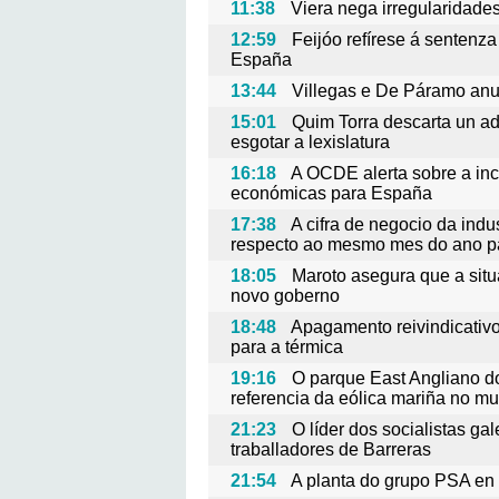
11:38
Viera nega irregularidades
12:59
Feijóo refírese á sentenza
España
13:44
Villegas e De Páramo anu
15:01
Quim Torra descarta un adi
esgotar a lexislatura
16:18
A OCDE alerta sobre a ince
económicas para España
17:38
A cifra de negocio da ind
respecto ao mesmo mes do ano 
18:05
Maroto asegura que a situ
novo goberno
18:48
Apagamento reivindicativ
para a térmica
19:16
O parque East Angliano d
referencia da eólica mariña no m
21:23
O líder dos socialistas g
traballadores de Barreras
21:54
A planta do grupo PSA en