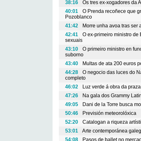
38:16
Os tres ex-xogadores da 
40:01
O Prenda recoñece que gr
Pozoblanco
41:42
Morre unha avoa tras ser 
42:41
O ex-primeiro ministro de 
sexuais
43:10
O primeiro ministro en fu
suborno
43:40
Multas de ata 200 euros po
44:28
O negocio das luces do Na
completo
46:02
Luz verde á obra da praz
47:26
Na gala dos Grammy Latin
49:05
Dani de la Torre busca mo
50:46
Previsión meteorolóxica
52:20
Catalogan a riqueza artís
53:01
Arte contemporánea galeg
54:08
Pasos de ballet no merca