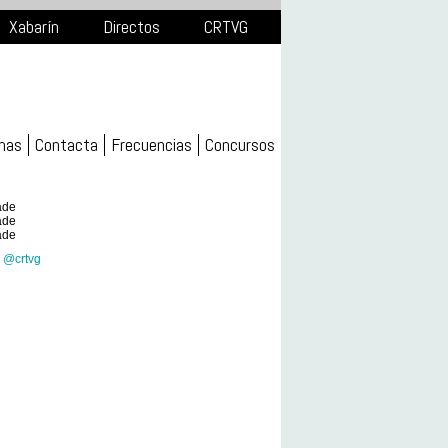
Xabarín
Directos
CRTVG
mas
Contacta
Frecuencias
Concursos
ade
ade
ade
 @crtvg