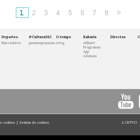
1
2
3
4
5
6
7
8
>
Deportes
#Cultura365
O tempo
Xabarín
Directos
C
Marcadores
pasouoquepasou.crtvg
Afíliate!
Programas
App
Ademais
de cookies
|
Xestión de cookies
A CRTVG