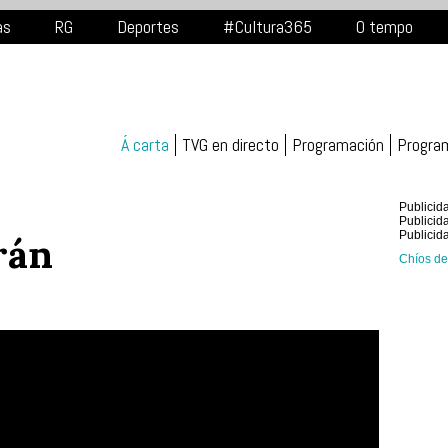
as
RG
Deportes
#Cultura365
O tempo
Á carta
TVG en directo
Programación
Progra
Publicid
Publicid
Publicid
rán
Chíos de