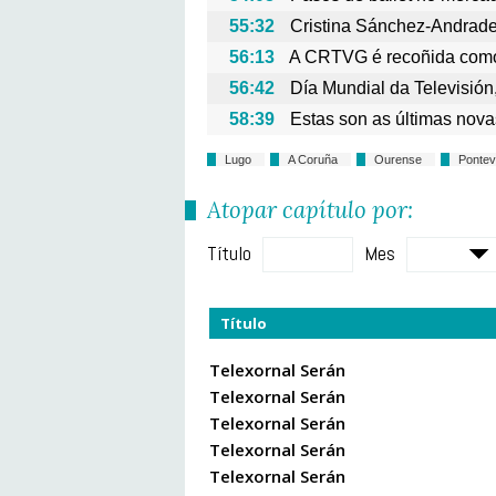
55:32
Cristina Sánchez-Andrade
56:13
A CRTVG é recoñida como
56:42
Día Mundial da Televisión,
58:39
Estas son as últimas nov
Lugo
A Coruña
Ourense
Pontev
Atopar capítulo por:
Título
Mes
Título
Telexornal Serán
Telexornal Serán
Telexornal Serán
Telexornal Serán
Telexornal Serán