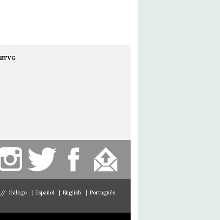
RTVG
//
Galego
|
Español
|
English
|
Português