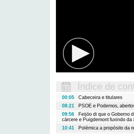
Índice de con
00:05
Cabeceira e titulares
08:21
PSOE e Podemos, abertos
09:56
Feijóo di que o Goberno d
cárcere e Puigdemont fuxindo da 
10:41
Polémica a propósito da r