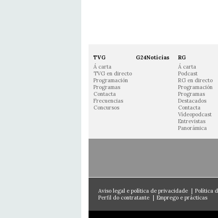
TVG
G24Noticias
RG
Á carta
Á carta
TVG en directo
Podcast
Programación
RG en directo
Programas
Programación
Contacta
Programas
Frecuencias
Destacados
Concursos
Contacta
Vídeopodcast
Entrevistas
Panorámica
Aviso legal e política de privacidade
|
Política 
Perfil do contratante
|
Emprego e prácticas