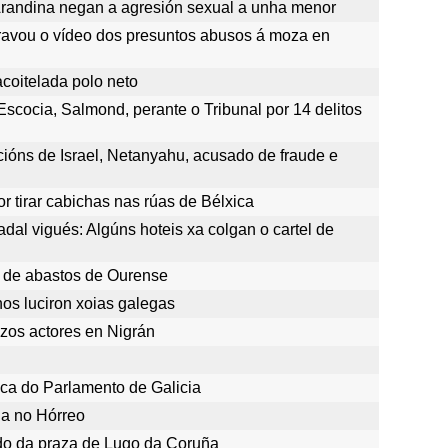
Arandina negan a agresión sexual a unha menor
avou o vídeo dos presuntos abusos á moza en
acoitelada polo neto
Escocia, Salmond, perante o Tribunal por 14 delitos
ncións de Israel, Netanyahu, acusado de fraude e
r tirar cabichas nas rúas de Bélxica
dal vigués: Algúns hoteis xa colgan o cartel de
a de abastos de Ourense
os luciron xoias galegas
zos actores en Nigrán
tica do Parlamento de Galicia
a no Hórreo
do da praza de Lugo da Coruña