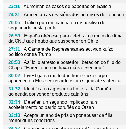
23:11
Aumentan os casos de papeiras en Galicia
24:31
Aumentan as revisións dos permisos de conducir
26:05
Tráfico pon en marcha un dispositivo de
seguridade nesta ponte
26:59
España ofrécese para celebrar o cumio do clima
da ONU que houbo que suspender en Chile
27:31
A Cámara de Representantes activa o xuízo
político contra Trump
28:50
Así foi o arresto e posterior liberación do fillo do
Chapo: "Paren, que non haxa máis desenfreo!"
30:02
Investigan a morte dun home cuxo corpo
apareceu en Mos semiespido e con signos de violencia
31:32
Identifican o agresor da froiteira da Coruña
golpeada por vender produtos cataláns
32:34
Deteñen un segundo implicado nun
acoitelamento no barrio coruñés do Orzán
33:10
Acepta un ano de prisión por abusar da filla
menor duns coñecidos
34:37
Condenados por abuso sexual 5 acusados da