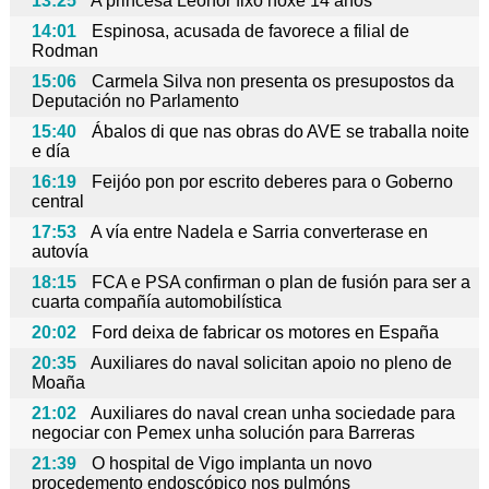
13:25
A princesa Leonor fixo hoxe 14 anos
14:01
Espinosa, acusada de favorece a filial de
Rodman
15:06
Carmela Silva non presenta os presupostos da
Deputación no Parlamento
15:40
Ábalos di que nas obras do AVE se traballa noite
e día
16:19
Feijóo pon por escrito deberes para o Goberno
central
17:53
A vía entre Nadela e Sarria converterase en
autovía
18:15
FCA e PSA confirman o plan de fusión para ser a
cuarta compañía automobilística
20:02
Ford deixa de fabricar os motores en España
20:35
Auxiliares do naval solicitan apoio no pleno de
Moaña
21:02
Auxiliares do naval crean unha sociedade para
negociar con Pemex unha solución para Barreras
21:39
O hospital de Vigo implanta un novo
procedemento endoscópico nos pulmóns