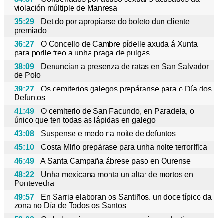
violación múltiple de Manresa
35:29
Detido por apropiarse do boleto dun cliente
premiado
36:27
O Concello de Cambre pídelle axuda á Xunta
para porlle freo a unha praga de pulgas
38:09
Denuncian a presenza de ratas en San Salvador
de Poio
39:27
Os cemiterios galegos prepáranse para o Día dos
Defuntos
41:49
O cemiterio de San Facundo, en Paradela, o
único que ten todas as lápidas en galego
43:08
Suspense e medo na noite de defuntos
45:10
Costa Miño prepárase para unha noite terrorífica
46:49
A Santa Campaña ábrese paso en Ourense
48:22
Unha mexicana monta un altar de mortos en
Pontevedra
49:57
En Sarria elaboran os Santiños, un doce típico da
zona no Día de Todos os Santos