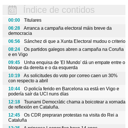
Índice de contidos
00:00
Titulares
06:28
Arranca a campaña electoral máis breve da
democracia
06:56
Sánchez di que a Xunta Electoral mudou o criterio
08:24
Os partidos galegos abren a campaña na Coruña
e en Vigo
09:45
Unha enquisa de 'El Mundo' dá un empate entre o
bloque da dereita e o da esquerda
10:19
As solicitudes do voto por correo caen un 30%
con respecto a abril
10:44
O policía ferido en Barcelona xa está en Vigo e
podería saír da UCI nuns días
12:18
Tsunami Democràtic chama a boicotear a xornada
de reflexión en Cataluña.
12:45
Os CDR prepraran protestas na visita do Rei a
Cataluña