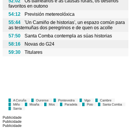
52:02
Os balnearios e as causas rurais, os destinos
favoritos en outono
54:12
Previsión metereolóxica
55:44
'Un Camiño de historias', un espazo común para
as testemuñas dos peregrinos e de quen os acolle
57:50
Santa Comba contempla as súas historias
58:16
Novas do G24
59:30
Titulares
A Coruña
Ourense
Pontevedra
Vigo
Cambre
Miño
Moaña
Mos
Paradela
Poio
Santa Comba
Sarria
Publicidade
Publicidade
Publicidade