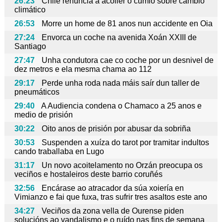
26:23
Chile renuncia a acoller o cumio sobre cambio
climático
26:53
Morre un home de 81 anos nun accidente en Oia
27:24
Envorca un coche na avenida Xoán XXIII de
Santiago
27:47
Unha condutora cae co coche por un desnivel de
dez metros e ela mesma chama ao 112
29:17
Perde unha roda nada máis saír dun taller de
pneumáticos
29:40
A Audiencia condena o Chamaco a 25 anos e
medio de prisión
30:22
Oito anos de prisión por abusar da sobriña
30:53
Suspenden a xuíza do tarot por tramitar indultos
cando traballaba en Lugo
31:17
Un novo acoitelamento no Orzán preocupa os
veciños e hostaleiros deste barrio coruñés
32:56
Encárase ao atracador da súa xoiería en
Vimianzo e fai que fuxa, tras sufrir tres asaltos este ano
34:27
Veciños da zona vella de Ourense piden
solucións ao vandalismo e o ruído nas fins de semana