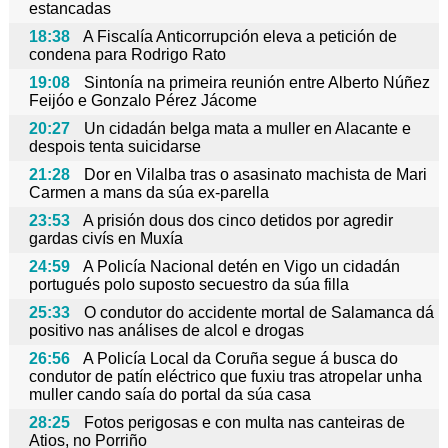
estancadas
18:38
A Fiscalía Anticorrupción eleva a petición de
condena para Rodrigo Rato
19:08
Sintonía na primeira reunión entre Alberto Núñez
Feijóo e Gonzalo Pérez Jácome
20:27
Un cidadán belga mata a muller en Alacante e
despois tenta suicidarse
21:28
Dor en Vilalba tras o asasinato machista de Mari
Carmen a mans da súa ex-parella
23:53
A prisión dous dos cinco detidos por agredir
gardas civís en Muxía
24:59
A Policía Nacional detén en Vigo un cidadán
portugués polo suposto secuestro da súa filla
25:33
O condutor do accidente mortal de Salamanca dá
positivo nas análises de alcol e drogas
26:56
A Policía Local da Coruña segue á busca do
condutor de patín eléctrico que fuxiu tras atropelar unha
muller cando saía do portal da súa casa
28:25
Fotos perigosas e con multa nas canteiras de
Atios, no Porriño