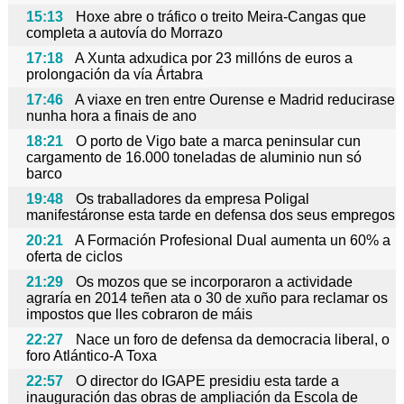
15:13
Hoxe abre o tráfico o treito Meira-Cangas que
completa a autovía do Morrazo
17:18
A Xunta adxudica por 23 millóns de euros a
prolongación da vía Ártabra
17:46
A viaxe en tren entre Ourense e Madrid reducirase
nunha hora a finais de ano
18:21
O porto de Vigo bate a marca peninsular cun
cargamento de 16.000 toneladas de aluminio nun só
barco
19:48
Os traballadores da empresa Poligal
manifestáronse esta tarde en defensa dos seus empregos
20:21
A Formación Profesional Dual aumenta un 60% a
oferta de ciclos
21:29
Os mozos que se incorporaron a actividade
agraría en 2014 teñen ata o 30 de xuño para reclamar os
impostos que lles cobraron de máis
22:27
Nace un foro de defensa da democracia liberal, o
foro Atlántico-A Toxa
22:57
O director do IGAPE presidiu esta tarde a
inauguración das obras de ampliación da Escola de