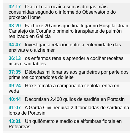
32:17
O alcol e a cocaína son as drogas máis
consumidas segundo o informe do Observatorio do
proxecto Home
33:20
Fai hoxe 20 anos que tiña lugar no Hospital Juan
Canalejo da Coruña o primeiro transplante de pulmón
realizado en Galicia
34:47
Investigan a relación entre a enfermidade das
enxivas e o alzhéimer
36:13
os enfermos renais aprender a cociñar receitas
ricas e saudables
37:35
Débedas millonarias aos gandeiros por parte dos
primeiros compradores do leite
39:24
Hoxe remata a campaña da centola entra en
veda
40:44
Decomisan 2.400 quilos de sardiña en Portosín
41:07
A Garda Civil requisa 2,4 toneladas de sardiña na
lonxa de Portosín
43:31
Un quilómetro e medio de alfombras florais en
Poteareas