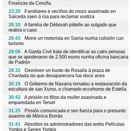
Finanzas da Coruña
23:28
Familiares e veciños do mozo asasinado en
Salceda saen á rúa para reclamar xustiza
26:10
A familia de Déborah pídelle ao xulgado que
reabra o caso
26:43
Morre un motorista en Sarria nunha colisión cun
turismo
28:06
A Garda Civil trata de identificar as catro persoas
que se apoderaron de 2.500 euros nunha oficina bancaria
de Padrón
28:32
Devolven un busto de Rosalía á praza de
Chantada da que desaparecera hai doce anos
30:15
O Goberno de Navarra rematou a restauración da
escultura de san Xurxo, o chamado eccehomo de Estella
30:42
A prisión os fillos da muller asasinada e
emparedada en Teruel
31:25
Prisión comunicada e sen fianza para o presunto
asasino de Mónica Borràs
31:41
Absoltos os administradores das webs Películas
Yonkis e Series Yonkis