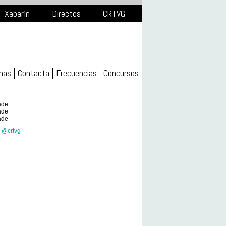
Xabarín
Directos
CRTVG
mas
Contacta
Frecuencias
Concursos
ade
ade
ade
 @crtvg