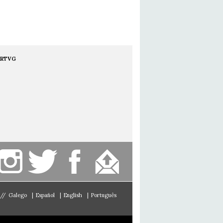
RTVG
//
Galego
|
Español
|
English
|
Português