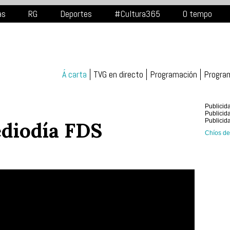
as
RG
Deportes
#Cultura365
O tempo
Á carta
TVG en directo
Programación
Progra
Publicid
Publicid
Publicid
diodía FDS
Chíos de