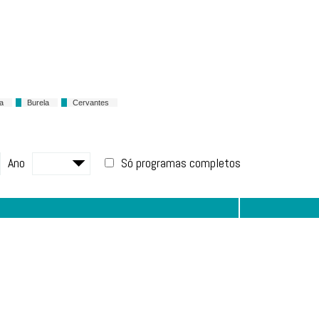
a
Burela
Cervantes
Ano
Só programas completos