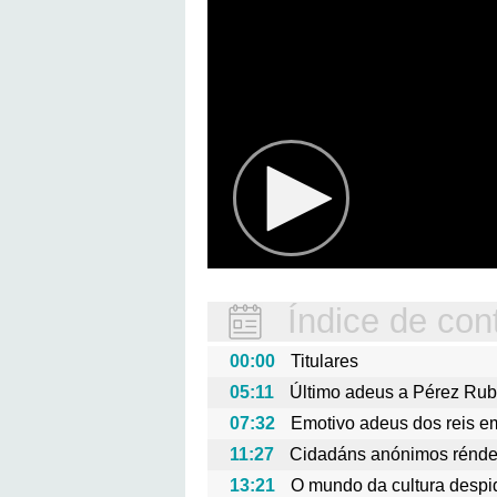
Índice de con
00:00
Titulares
05:11
Último adeus a Pérez Ru
07:32
Emotivo adeus dos reis e
11:27
Cidadáns anónimos rénden
13:21
O mundo da cultura desp