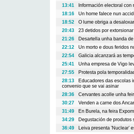
13:41
Información electoral con
18:16
Un home falece nun acciden
18:52
O lume obriga a desaloxar
20:43
23 detidos por extorsionar
21:26
Desartella unha banda de 
22:12
Un morto e dous feridos nu
22:54
Galicia alcanzará as temp
25:41
Unha empresa de Vigo leva
27:55
Protesta pola temporalida
28:13
Educadores das escolas inf
convenio que se vai asinar
28:36
Cervantes acolle unha fe
30:27
Venden a carne dos Ancare
31:49
En Burela, na feira Expom
34:29
Degustación de produtos s
36:49
Leiva presenta 'Nuclear' 