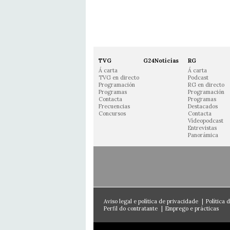
TVG
G24Noticias
RG
Á carta
Á carta
TVG en directo
Podcast
Programación
RG en directo
Programas
Programación
Contacta
Programas
Frecuencias
Destacados
Concursos
Contacta
Vídeopodcast
Entrevistas
Panorámica
Aviso legal e política de privacidade
|
Política 
Perfil do contratante
|
Emprego e prácticas