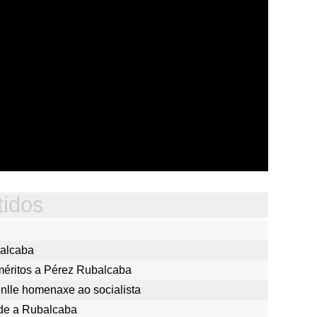
tidos
balcaba
méritos a Pérez Rubalcaba
lle homenaxe ao socialista
ide a Rubalcaba