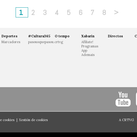
1
2
3
4
5
6
7
8
>
Deportes
#Cultura365
O tempo
Xabarín
Directos
C
Marcadores
pasouoquepasou.crtvg
Afíliate!
Programas
App
Ademais
de cookies
|
Xestión de cookies
A CRTVG