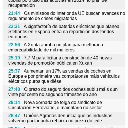
cobrar polo uso das autovías en 2024 no plan de
recuperación
21:44
Os ministros do Interior da UE buscan avances no
regulamento de crises migratorias
22:31
A xigafactoría de baterías eléctricas que planea
Stellantis en España entra na repartición dos fondos
europeos
22:56
A Xunta aproba un plan para mellorar a
empregabilidade de mil mulleres
25:19
7,7 M para licitar a construción de 40 novas
vivendas de promoción pública en Xuxán
25:37
Aumentan un 17% as vendas de coches en
Europa e por primeira vez compráronse máis vehículos
eléctricos puros que diésel
27:48
O prezo do seguro dos coches subiu máis dun
vinte por cento no segundo trimestre do ano
28:14
Nova xornada de folga do sindicato de
Circulación Ferroviario, o maioritario no sector
28:47
Unións Agrarias denuncia que as industrias
volveron pactar unha rebaixa no prezo do leite