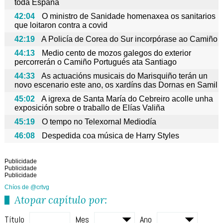
toda España
42:04
O ministro de Sanidade homenaxea os sanitarios
que loitaron contra a covid
42:19
A Policía de Corea do Sur incorpórase ao Camiño
44:13
Medio cento de mozos galegos do exterior
percorrerán o Camiño Portugués ata Santiago
44:33
As actuacións musicais do Marisquiño terán un
novo escenario este ano, os xardíns das Dornas en Samil
45:02
A igrexa de Santa María do Cebreiro acolle unha
exposición sobre o traballo de Elías Valiña
45:19
O tempo no Telexornal Mediodía
46:08
Despedida coa música de Harry Styles
Publicidade
Publicidade
Publicidade
Chíos de @crtvg
Atopar capítulo por:
Título
Mes
Ano