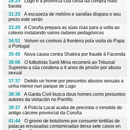
29:25
Lugo é a provincia coa cesta da compra máis
barata
31:25
A escaseza de melóns e sandías dispara o seu
prezo este verán
33:29
A Coruña prepara as súas rúas para a volta ao
colexio instalando varios radares pedagóxicos
34:51
Volven os controis á fronteira pola visita do Papa
a Portugal
35:45
Nova causa contra Shakira por fraude á Facenda
36:06
O futbolista Santi Mina recorrerá ao Tribunal
Supremo a súa condena a 4 anos de prisión por abuso
sexual
37:37
Detido un home por presuntos abusos sexuais a
unha menor nun parque de Lugo
38:36
A Garda Civil busca dous homes como presuntos
autores da violación no Porriño
39:37
A Policía Local acaba de precintar o inmoble do
antigo cárcere provincial da Coruña
41:44
O gromo de botulismo por consumir tortillas de
patacas envasadas contaminadas deixa sete casos en