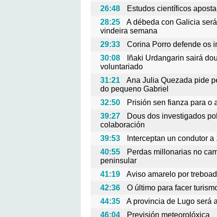
26:48
Estudos científicos apost
28:25
A débeda con Galicia será
vindeira semana
29:33
Corina Porro defende os 
30:08
Iñaki Urdangarin sairá do
voluntariado
31:21
Ana Julia Quezada pide pe
do pequeno Gabriel
32:50
Prisión sen fianza para o 
39:27
Dous dos investigados pol
colaboración
39:53
Interceptan un condutor a
40:55
Perdas millonarias no cam
peninsular
41:19
Aviso amarelo por treboa
42:36
O último para facer turis
44:35
A provincia de Lugo será 
46:04
Previsión meteorolóxica