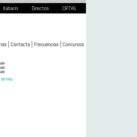
Xabarín
Directos
CRTVG
mas
Contacta
Frecuencias
Concursos
ade
ade
ade
 @crtvg