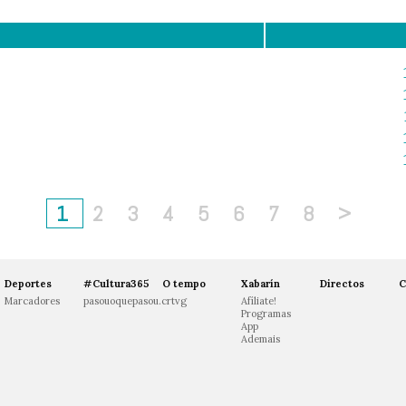
1
2
3
4
5
6
7
8
>
Deportes
#Cultura365
O tempo
Xabarín
Directos
C
Marcadores
pasouoquepasou.crtvg
Afíliate!
Programas
App
Ademais