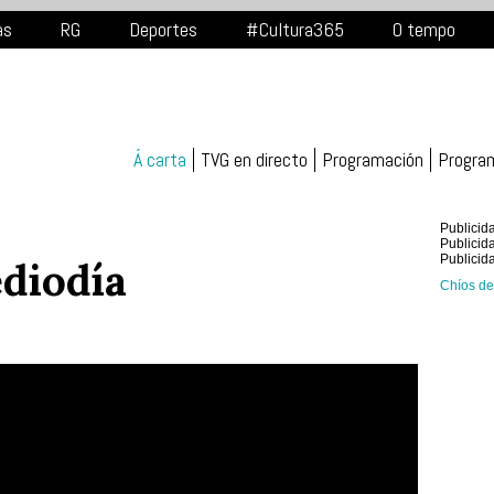
as
RG
Deportes
#Cultura365
O tempo
Á carta
TVG en directo
Programación
Progra
Publicid
Publicid
Publicid
diodía
Chíos de