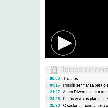
Índice de con
00:00
Titulares
09:16
Prisión sen fianza para o 
21:27
Albert Rivera di que a re
24:26
Feijóo visita as plantas
25:30
O sector atuneiro amosa e