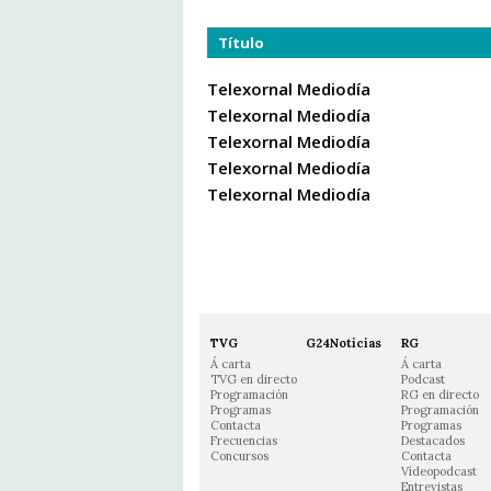
Título
Telexornal Mediodía
Telexornal Mediodía
Telexornal Mediodía
Telexornal Mediodía
Telexornal Mediodía
TVG
G24Noticias
RG
Á carta
Á carta
TVG en directo
Podcast
Programación
RG en directo
Programas
Programación
Contacta
Programas
Frecuencias
Destacados
Concursos
Contacta
Vídeopodcast
Entrevistas