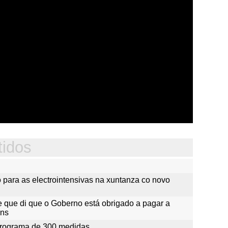
tidos
o para as electrointensivas na xuntanza co novo
e que di que o Goberno está obrigado a pagar a
óns
programa de 300 medidas