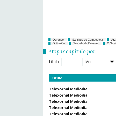
Ourense
Santiago de Compostela
Arz
O Porriño
Salceda de Caselas
O Savi
Atopar capítulo por:
Título
Mes
Título
Telexornal Mediodía
Telexornal Mediodía
Telexornal Mediodía
Telexornal Mediodía
Telexornal Mediodía