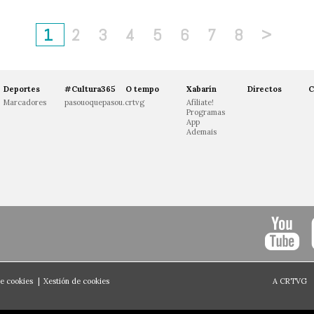
1
2
3
4
5
6
7
8
>
Deportes
#Cultura365
O tempo
Xabarín
Directos
C
Marcadores
pasouoquepasou.crtvg
Afíliate!
Programas
App
Ademais
de cookies
|
Xestión de cookies
A CRTVG