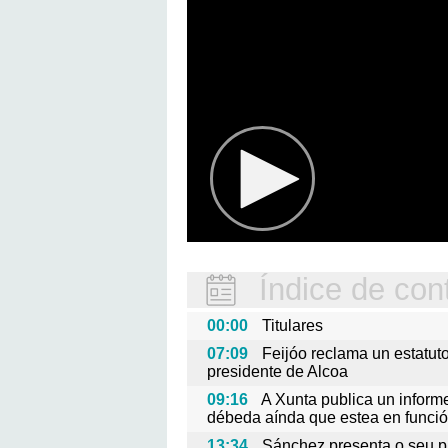
Índice de con
00:00
Titulares
07:09
Feijóo reclama un estatut
presidente de Alcoa
09:16
A Xunta publica un inform
débeda aínda que estea en funci
13:34
Sánchez presenta o seu 