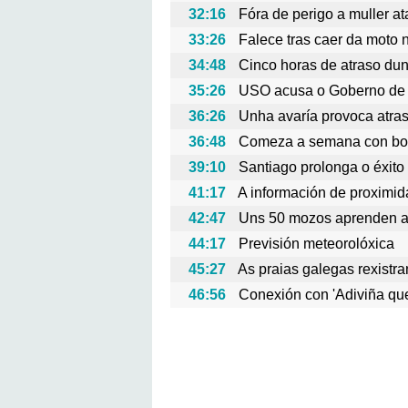
32:16
Fóra de perigo a muller a
33:26
Falece tras caer da moto 
34:48
Cinco horas de atraso dun
35:26
USO acusa o Goberno de 
36:26
Unha avaría provoca atras
36:48
Comeza a semana con bo
39:10
Santiago prolonga o éxito
41:17
A información de proximid
42:47
Uns 50 mozos aprenden a
44:17
Previsión meteorolóxica
45:27
As praias galegas rexistr
46:56
Conexión con 'Adiviña que