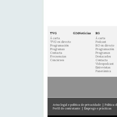
TVG
G24Noticias
RG
Á carta
Á carta
TVG en directo
Podcast
Programación
RG en directo
Programas
Programación
Contacta
Programas
Frecuencias
Destacados
Concursos
Contacta
Vídeopodcast
Entrevistas
Panorámica
Aviso legal e política de privacidade
|
Política 
Perfil do contratante
|
Emprego e prácticas