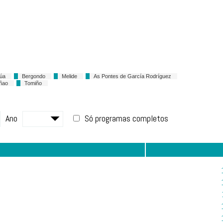
úa
Bergondo
Melide
As Pontes de García Rodríguez
ñao
Tomiño
Ano
Só programas completos