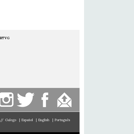
RTVG
//
Galego
|
Español
|
English
|
Português