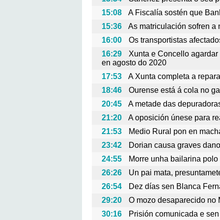
15:08
A Fiscalía sostén que Ban
15:36
As matriculación sofren a
16:00
Os transportistas afectad
16:29
Xunta e Concello agardar
en agosto do 2020
17:53
A Xunta completa a repara
18:46
Ourense está á cola no g
20:45
A metade das depuradoras
21:20
A oposición únese para re
21:53
Medio Rural pon en macha
23:42
Dorian causa graves dan
24:55
Morre unha bailarina polo
26:26
Un pai mata, presuntamete,
26:54
Dez días sen Blanca Fer
29:20
O mozo desaparecido no M
30:16
Prisión comunicada e sen 