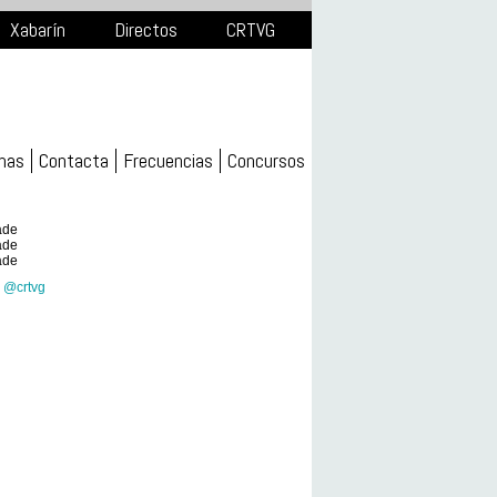
Xabarín
Directos
CRTVG
mas
Contacta
Frecuencias
Concursos
ade
ade
ade
 @crtvg