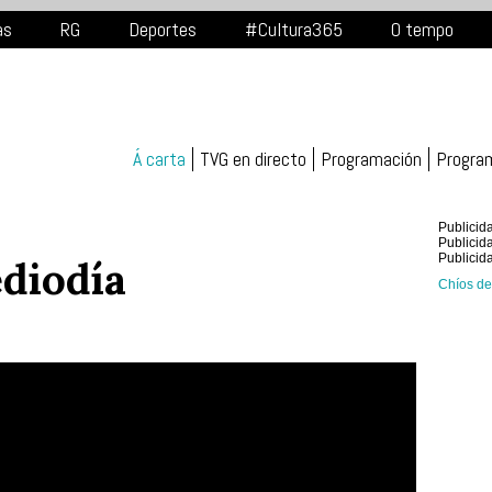
as
RG
Deportes
#Cultura365
O tempo
Á carta
TVG en directo
Programación
Progra
Publicid
Publicid
Publicid
diodía
Chíos de