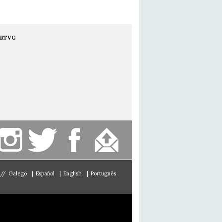
RTVG
//
Galego
|
Español
|
English
|
Português