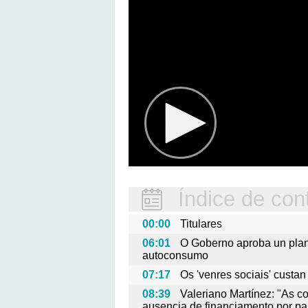
Índice de con
00:00
Titulares
06:01
O Goberno aproba un plan
autoconsumo
07:17
Os 'venres sociais' custan
08:39
Valeriano Martínez: "As c
ausencia de financiamento por pa