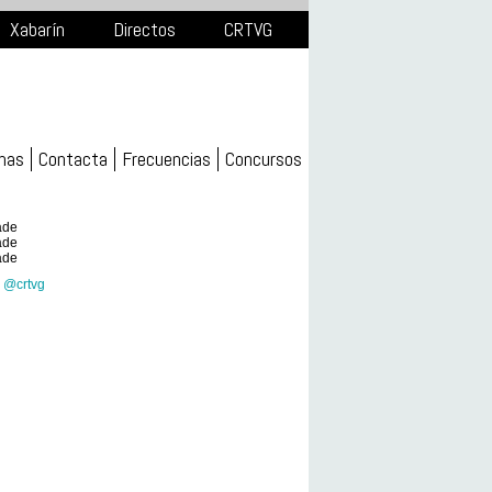
Xabarín
Directos
CRTVG
mas
Contacta
Frecuencias
Concursos
ade
ade
ade
 @crtvg