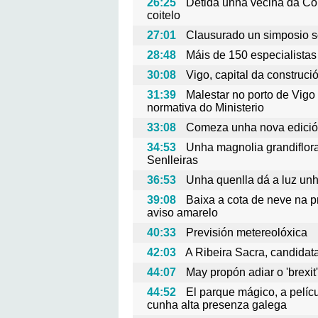
26:25
Detida unha veciña da Cor
coitelo
27:01
Clausurado un simposio so
28:48
Máis de 150 especialistas
30:08
Vigo, capital da construc
31:39
Malestar no porto de Vigo
normativa do Ministerio
33:08
Comeza unha nova edició
34:53
Unha magnolia grandiflor
Senlleiras
36:53
Unha quenlla dá a luz unh
39:08
Baixa a cota de neve na p
aviso amarelo
40:33
Previsión metereolóxica
42:03
A Ribeira Sacra, candida
44:07
May propón adiar o 'brexit
44:52
El parque mágico, a pelí
cunha alta presenza galega