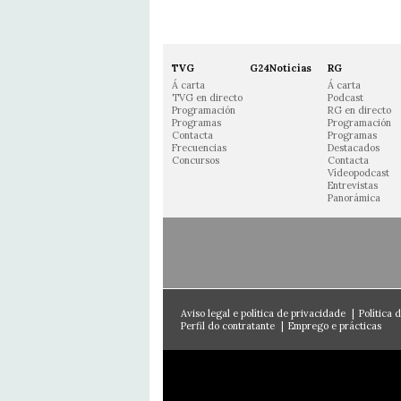
TVG
G24Noticias
RG
Á carta
Á carta
TVG en directo
Podcast
Programación
RG en directo
Programas
Programación
Contacta
Programas
Frecuencias
Destacados
Concursos
Contacta
Vídeopodcast
Entrevistas
Panorámica
Aviso legal e política de privacidade
|
Política 
Perfil do contratante
|
Emprego e prácticas