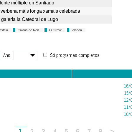
dente múltiple en Santiago
erbena máis longa xamais celebrada
galería la Catedral de Lugo
ostela
Caldas de Reis
O Grove
Vilaboa
Ano
Só programas completos
16/0
15/
12/0
11/0
10/0
1
2
3
4
5
6
7
8
>