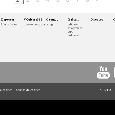
Deportes
#Cultura365
O tempo
Xabarín
Directos
C
Marcadores
pasouoquepasou.crtvg
Afíliate!
Programas
App
Ademais
de cookies
|
Xestión de cookies
A CRTVG