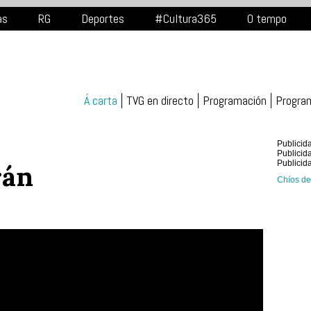
as
RG
Deportes
#Cultura365
O tempo
Á carta
TVG en directo
Programación
Progra
Publicid
Publicid
Publicid
rán
Chíos de