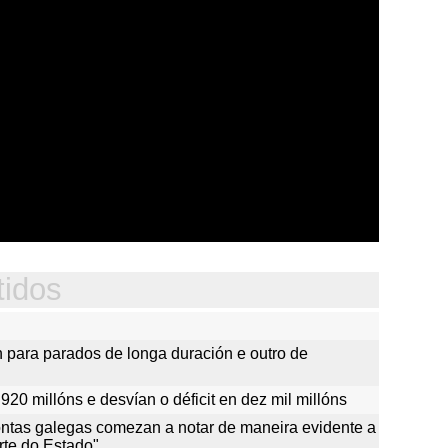
tidos
 para parados de longa duración e outro de
 920 millóns e desvían o déficit en dez mil millóns
ontas galegas comezan a notar de maneira evidente a
rte do Estado"