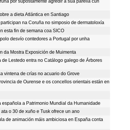
uña por supostamente agredir a súa parella cun
bre a dieta Atlántica en Santiago
 participan na Coruña no simposio de dermatoloxía
ión esta fin de semana coa SICO
 polo desvío contedores a Portugal por unha
n da Mostra Exposición de Muimenta
a de Lestedo entra no Catálogo galego de Árbores
a vintena de crías no acuario do Grove
rovincia de Ourense e os concellos orientais están en
ta española a Patrimonio Mundial da Humanidade
' ata o 30 de xuño e Tusk ofrece un ano
cula de animación máis ambiciosa en España conta