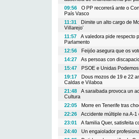
09:56
O PP recorrerá ante o Con
País Vasco
11:31
Dimite un alto cargo de M
Villarejo'
11:57
A valedora pide respecto p
Parlamento
12:56
Feijóo asegura que os vo
14:27
As persoas con discapacid
15:47
PSOE e Unidas Podemos c
19:17
Dous mozos de 19 e 22 ano
Caldas e Vilaboa
21:48
A saraibada provoca un ac
Cultura
22:05
Morre en Tenerife tras ch
22:26
Accidente múltiple na A-1
23:01
A familia Quer, satisfeita 
24:40
Un engaiolador profesiona