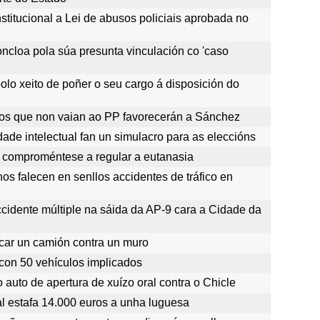
stitucional a Lei de abusos policiais aprobada no
oncloa pola súa presunta vinculación co 'caso
olo xeito de poñer o seu cargo á disposición do
tos que non vaian ao PP favorecerán a Sánchez
ade intelectual fan un simulacro para as eleccións
omproméntese a regular a eutanasia
s falecen en senllos accidentes de tráfico en
cidente múltiple na sáida da AP-9 cara a Cidade da
ocar un camión contra un muro
 con 50 vehículos implicados
co auto de apertura de xuízo oral contra o Chicle
l estafa 14.000 euros a unha luguesa