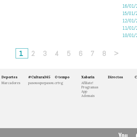
16/01/
15/01/
12/01/
11/01/
10/01/
1
2
3
4
5
6
7
8
>
Deportes
#Cultura365
O tempo
Xabarín
Directos
C
Marcadores
pasouoquepasou.crtvg
Afíliate!
Programas
App
Ademais