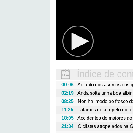
Índice de con
00:06
Adianto dos asuntos dos
02:19
Anda solta unha boa albin
08:25
Non hai medo ao fresco d
11:25
Falamos do atropelo do ou
18:05
Accidentes de maiores ao
21:34
Ciclistas atropelados na 