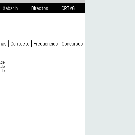
Xabarín
Directos
CRTVG
mas
Contacta
Frecuencias
Concursos
ade
ade
ade