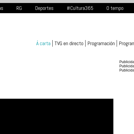
as
RG
Deportes
#Cultura365
O tempo
Á carta
TVG en directo
Programación
Progra
Publicid
Publicid
Publicid