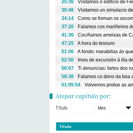
25:36
Visitamos o edificio de F
30:46
Visitamos un simulacro de
34:14
Como se forman os socorr
37:20
Falamos cos mariñeiros d
41:36
Cociñamos ameixas de Ca
47:25
A hora do tesouro
51:06
A fondo: marabillas ás q
52:50
Imos de excursión á illa 
56:07
Ti denuncias: fartos dos r
59:36
Falamos co dono da boa a
01:05:54
Volvemos probar as am
Atopar capítulo por:
Título
Mes
Título