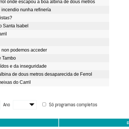
errol onde escapou a boa albina de dous metros
 incendio nunha refinería
istas?
o Santa Isabel
rril
ue non podemos acceder
de Tambo
uídos e da inseguridade
lbina de dous metros desaparecida de Ferrol
eixas do Carril
Ano
Só programas completos
D