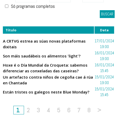
Só programas completos
BUSCAR
Título
Data
A CRTVG estrea as súas novas plataformas
17/01/2024
dixitais
19:00
16/01/2024
Son máis saudábeis os alimentos 'light'?
19:00
Hoxe é o Día Mundial da Croqueta: sabemos
16/01/2024
diferenciar as conxeladas das caseiras?
15:45
Un artefacto contra niños de cegoña cae á rúa
15/01/2024
en Chantada
19:00
15/01/2024
Están tristes os galegos neste Blue Monday?
15:45
1
2
3
4
5
6
7
8
>