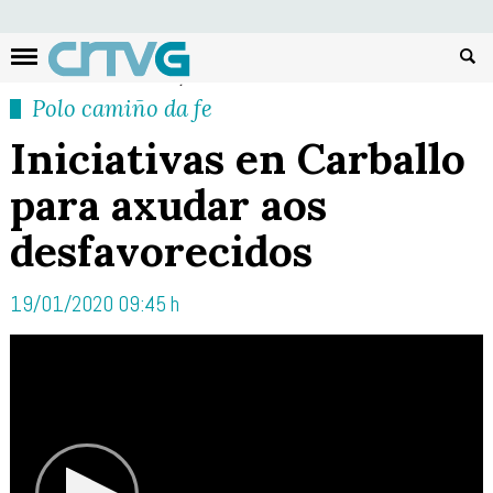
Busc
Polo camiño da fe
Iniciativas en Carballo
para axudar aos
desfavorecidos
19/01/2020 09:45 h