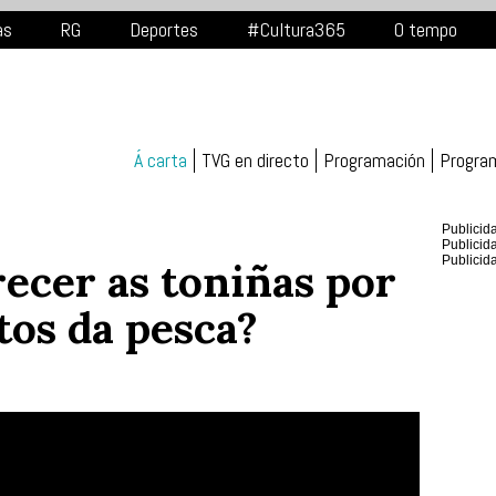
as
RG
Deportes
#Cultura365
O tempo
Á carta
TVG en directo
Programación
Progra
Publicid
Publicid
Publicid
ecer as toniñas por
tos da pesca?