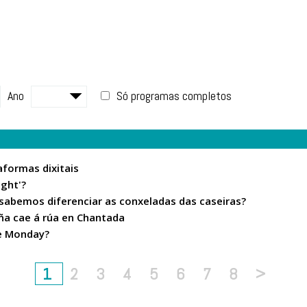
Ano
Só programas completos
aformas dixitais
ight'?
 sabemos diferenciar as conxeladas das caseiras?
ña cae á rúa en Chantada
ue Monday?
1
2
3
4
5
6
7
8
>