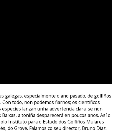
as galegas, especialmente o ano pasado, de golfiños
. Con todo, non podemos fiarnos; os científicos
 especies lanzan unha advertencia clara: se non
 Baixas, a toniña desparecerá en poucos anos. Así o
olo Instituto para o Estudo dos Golfiños Mulares
lés, do Grove. Falamos co seu director, Bruno Díaz.