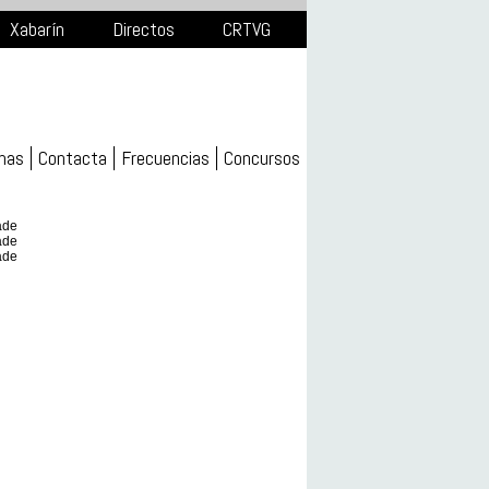
Xabarín
Directos
CRTVG
mas
Contacta
Frecuencias
Concursos
ade
ade
ade