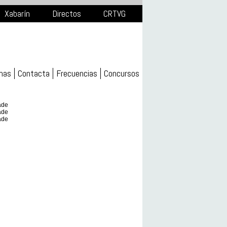
Xabarín
Directos
CRTVG
mas
Contacta
Frecuencias
Concursos
ade
ade
ade