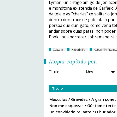
Lyman, un antigo amigo de Jon acom
e monótona existencia de Garfield. 
da tele e as "charlas" co solitario 
dentro dun traxe de gato ata o pun
persoa que dun gato, como ver a tele
andar sobre dúas patas, non poder 
Pooki, ou aborrecer sobremaneira o
Xabarín
XabarínTV
XabarinTV-Rango
Atopar capítulo por:
Título
Mes
Título
Músculos / Gravidez / A gran sonec
Non me esquezas / Gústame terte 
Un convidado rallante / O burlador