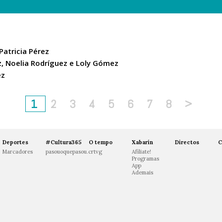
Patricia Pérez
z, Noelia Rodríguez e Loly Gómez
ez
1
2
3
4
5
6
7
8
>
Deportes
#Cultura365
O tempo
Xabarín
Directos
C
Marcadores
pasouoquepasou.crtvg
Afíliate!
Programas
App
Ademais