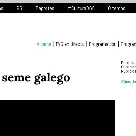
as
RG
Deportes
#Cultura365
O tempo
Á carta
TVG en directo
Programación
Progra
Publicid
Publicid
Publicid
 seme galego
Chíos d