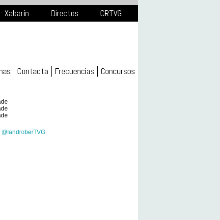
Xabarín
Directos
CRTVG
mas
Contacta
Frecuencias
Concursos
ade
ade
ade
e @landroberTVG