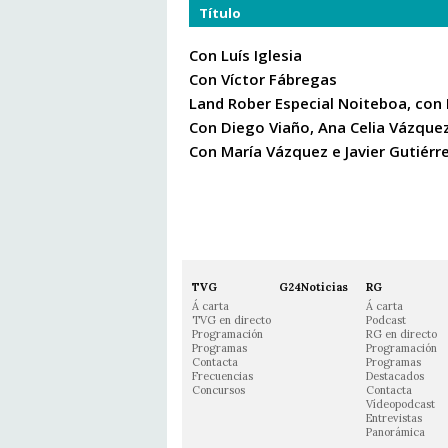
Título
Con Luís Iglesia
Con Víctor Fábregas
Land Rober Especial Noiteboa, con 
Con Diego Viaño, Ana Celia Vázque
Con María Vázquez e Javier Gutiérr
TVG
G24Noticias
RG
Á carta
Á carta
TVG en directo
Podcast
Programación
RG en directo
Programas
Programación
Contacta
Programas
Frecuencias
Destacados
Concursos
Contacta
Vídeopodcast
Entrevistas
Panorámica