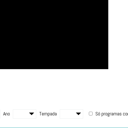
Ano
Tempada
Só programas c