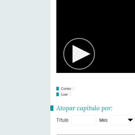
Cortes
Luar
Atopar capítulo por:
Título
Mes