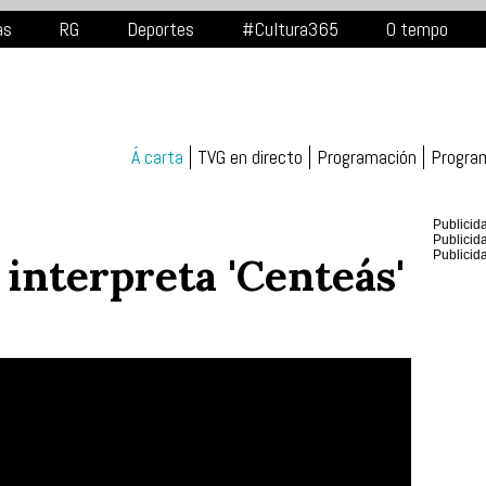
as
RG
Deportes
#Cultura365
O tempo
Á carta
TVG en directo
Programación
Progra
Publicid
Publicid
Publicid
 interpreta 'Centeás'