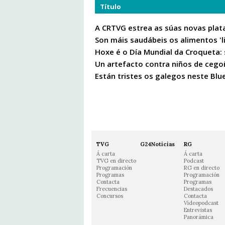
Título
A CRTVG estrea as súas novas plat
Son máis saudábeis os alimentos 'l
Hoxe é o Día Mundial da Croqueta:
Un artefacto contra niños de cego
Están tristes os galegos neste Bl
TVG
G24Noticias
RG
Á carta
Á carta
TVG en directo
Podcast
Programación
RG en directo
Programas
Programación
Contacta
Programas
Frecuencias
Destacados
Concursos
Contacta
Vídeopodcast
Entrevistas
Panorámica