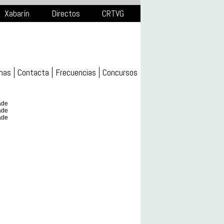
Xabarín
Directos
CRTVG
mas
Contacta
Frecuencias
Concursos
ade
ade
ade