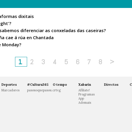
aformas dixitais
ight'?
 sabemos diferenciar as conxeladas das caseiras?
ña cae á rúa en Chantada
ue Monday?
1
2
3
4
5
6
7
8
>
Deportes
#Cultura365
O tempo
Xabarín
Directos
C
Marcadores
pasouoquepasou.crtvg
Afíliate!
Programas
App
Ademais