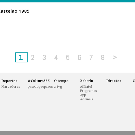
Castelao 1985
1
2
3
4
5
6
7
8
>
Deportes
#Cultura365
O tempo
Xabarín
Directos
C
Marcadores
pasouoquepasou.crtvg
Afíliate!
Programas
App
Ademais