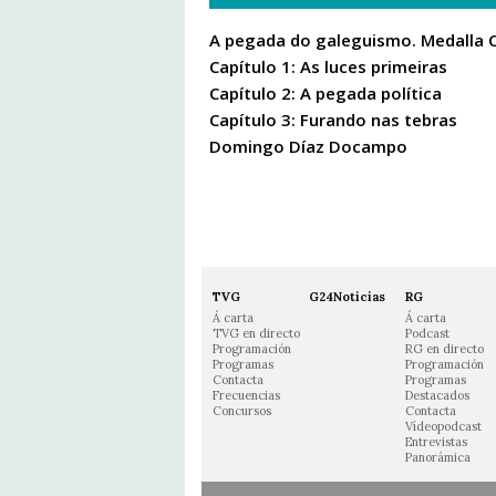
A pegada do galeguismo. Medalla 
Capítulo 1: As luces primeiras
Capítulo 2: A pegada política
Capítulo 3: Furando nas tebras
Domingo Díaz Docampo
TVG
G24Noticias
RG
Á carta
Á carta
TVG en directo
Podcast
Programación
RG en directo
Programas
Programación
Contacta
Programas
Frecuencias
Destacados
Concursos
Contacta
Vídeopodcast
Entrevistas
Panorámica