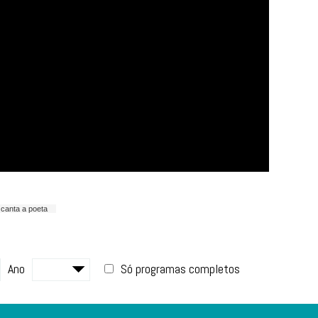
canta a poeta
Ano
Só programas completos