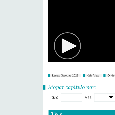
Letras Galegas 2021
Xela Arias
Onde 
Atopar capítulo por:
Título
Mes
Título