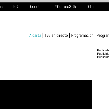
as
RG
Deportes
#Cultura365
O tempo
Á carta
TVG en directo
Programación
Progra
Publicid
Publicid
Publicid