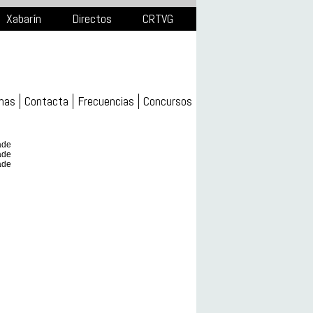
Xabarín
Directos
CRTVG
mas
Contacta
Frecuencias
Concursos
ade
ade
ade