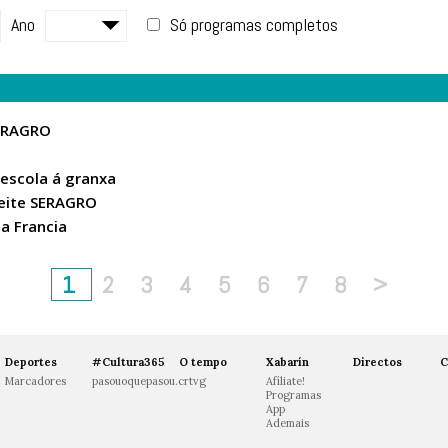
Ano
Só programas completos
SERAGRO
 escola á granxa
leite SERAGRO
a Francia
1
2
3
4
5
6
7
8
>
Deportes
#Cultura365
O tempo
Xabarín
Directos
C
Marcadores
pasouoquepasou.crtvg
Afíliate!
Programas
App
Ademais