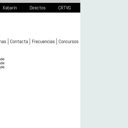
Xabarín
Directos
CRTVG
mas
Contacta
Frecuencias
Concursos
ade
ade
ade