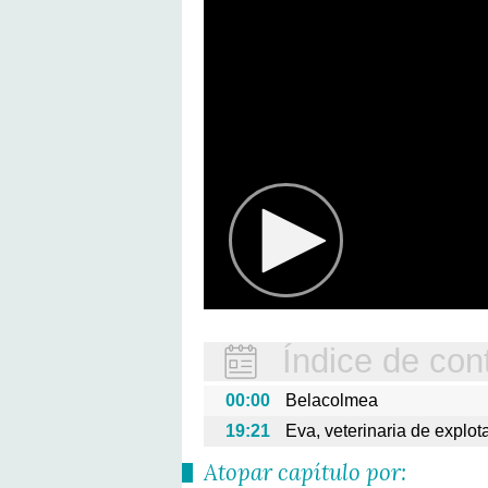
Índice de con
00:00
Belacolmea
19:21
Eva, veterinaria de explot
Atopar capítulo por: