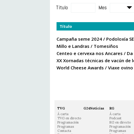
Título
Mes
Título
Campaña seme 2024 / Podoloxía 
Millo e Landras / Tomesiños
Centeo e cervexa nos Ancares / Da
XX Xornadas técnicas de vacún de 
World Cheese Awards / Viaxe ovino 
TVG
G24Noticias
RG
Á carta
Á carta
TVG en directo
Podcast
Programación
RG en directo
Programas
Programación
Contacta
Programas