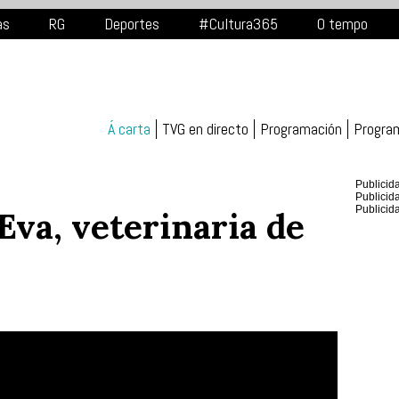
as
RG
Deportes
#Cultura365
O tempo
Á carta
TVG en directo
Programación
Progra
Publicid
Publicid
Publicid
Eva, veterinaria de