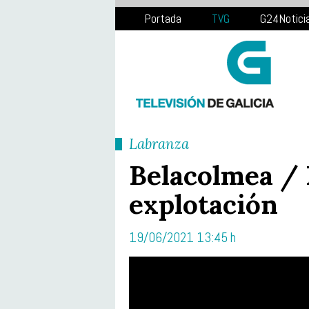
Portada
TVG
G24Notici
Labranza
Belacolmea / 
explotación
19/06/2021 13:45 h