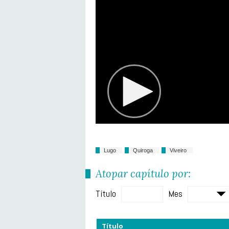
Lugo
Quiroga
Viveiro
Atopar capítulo por:
Título
Mes
Título