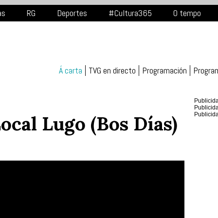
as
RG
Deportes
#Cultura365
O tempo
Á carta
TVG en directo
Programación
Progra
Publicid
Publicid
Publicid
ocal Lugo (Bos Días)