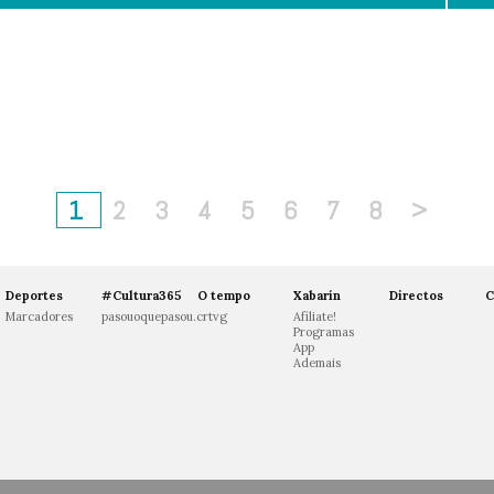
1
2
3
4
5
6
7
8
>
Deportes
#Cultura365
O tempo
Xabarín
Directos
C
Marcadores
pasouoquepasou.crtvg
Afíliate!
Programas
App
Ademais