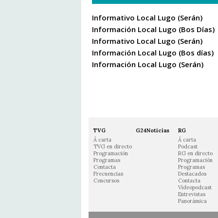
Informativo Local Lugo (Serán)
Información Local Lugo (Bos Días)
Informativo Local Lugo (Serán)
Información Local Lugo (Bos días)
Información Local Lugo (Serán)
TVG
G24Noticias
RG
Á carta
Á carta
TVG en directo
Podcast
Programación
RG en directo
Programas
Programación
Contacta
Programas
Frecuencias
Destacados
Concursos
Contacta
Vídeopodcast
Entrevistas
Panorámica