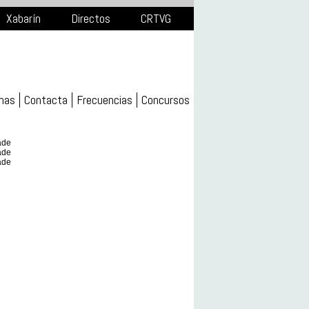
Xabarín
Directos
CRTVG
mas
Contacta
Frecuencias
Concursos
ade
ade
ade