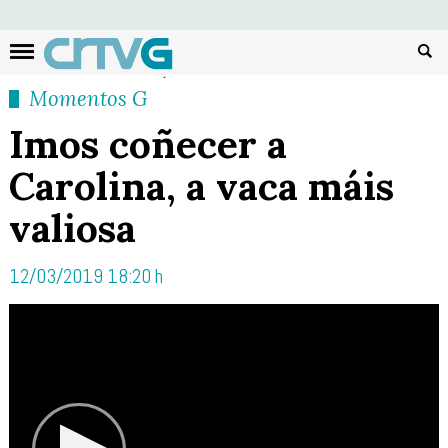
Busc
Momentos G
Imos coñecer a
Carolina, a vaca máis
valiosa
12/03/2019 18:20 h