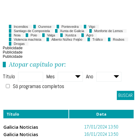
Incendios
Ourense
Pontevedra
Vigo
Santiago de Compostela
Xunta de Galicia
Monforte de Lemos
Noia
Poio
Valga
Xustiza
Agro
Violencia machista
Alberto Núñez Feijóo
Tráfico
Roubos
Drogas
Publicidade
Publicidade
Publicidade
Atopar capítulo por:
Título
Mes
Ano
Só programas completos
BUSCAR
Título
Data
Galicia Noticias
17/01/2024 13:50
Galicia Noticias
16/01/2024 13:50