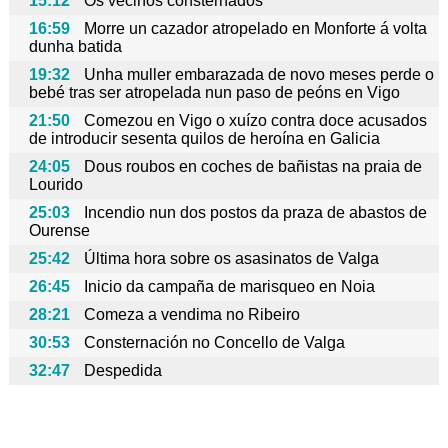
15:12
Os veciños consternados
16:59
Morre un cazador atropelado en Monforte á volta
dunha batida
19:32
Unha muller embarazada de novo meses perde o
bebé tras ser atropelada nun paso de peóns en Vigo
21:50
Comezou en Vigo o xuízo contra doce acusados
de introducir sesenta quilos de heroína en Galicia
24:05
Dous roubos en coches de bañistas na praia de
Lourido
25:03
Incendio nun dos postos da praza de abastos de
Ourense
25:42
Última hora sobre os asasinatos de Valga
26:45
Inicio da campaña de marisqueo en Noia
28:21
Comeza a vendima no Ribeiro
30:53
Consternación no Concello de Valga
32:47
Despedida