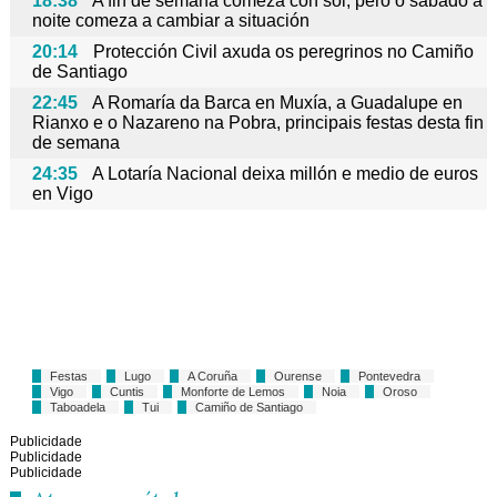
18:38
A fin de semana comeza con sol, pero o sábado á
noite comeza a cambiar a situación
20:14
Protección Civil axuda os peregrinos no Camiño
de Santiago
22:45
A Romaría da Barca en Muxía, a Guadalupe en
Rianxo e o Nazareno na Pobra, principais festas desta fin
de semana
24:35
A Lotaría Nacional deixa millón e medio de euros
en Vigo
Festas
Lugo
A Coruña
Ourense
Pontevedra
Vigo
Cuntis
Monforte de Lemos
Noia
Oroso
Taboadela
Tui
Camiño de Santiago
Publicidade
Publicidade
Publicidade