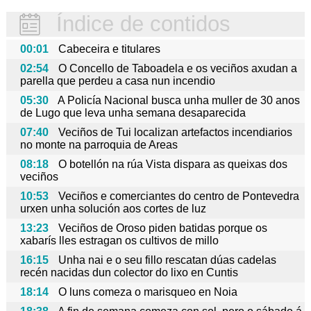
Índice de contidos
00:01
Cabeceira e titulares
02:54
O Concello de Taboadela e os veciños axudan a
parella que perdeu a casa nun incendio
05:30
A Policía Nacional busca unha muller de 30 anos
de Lugo que leva unha semana desaparecida
07:40
Veciños de Tui localizan artefactos incendiarios
no monte na parroquia de Areas
08:18
O botellón na rúa Vista dispara as queixas dos
veciños
10:53
Veciños e comerciantes do centro de Pontevedra
urxen unha solución aos cortes de luz
13:23
Veciños de Oroso piden batidas porque os
xabarís lles estragan os cultivos de millo
16:15
Unha nai e o seu fillo rescatan dúas cadelas
recén nacidas dun colector do lixo en Cuntis
18:14
O luns comeza o marisqueo en Noia