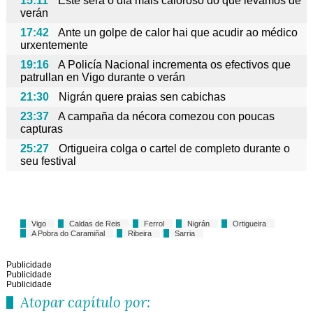
15:11
Este será o día máis caloroso do que levamos de
verán
17:42
Ante un golpe de calor hai que acudir ao médico
urxentemente
19:16
A Policía Nacional incrementa os efectivos que
patrullan en Vigo durante o verán
21:30
Nigrán quere praias sen cabichas
23:37
A campaña da nécora comezou con poucas
capturas
25:27
Ortigueira colga o cartel de completo durante o
seu festival
Vigo
Caldas de Reis
Ferrol
Nigrán
Ortigueira
A Pobra do Caramiñal
Ribeira
Sarria
Publicidade
Publicidade
Publicidade
Atopar capítulo por: