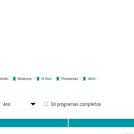
Avión
Betanzos
O Irixo
Ponteareas
Verín
Ano
Só programas completos