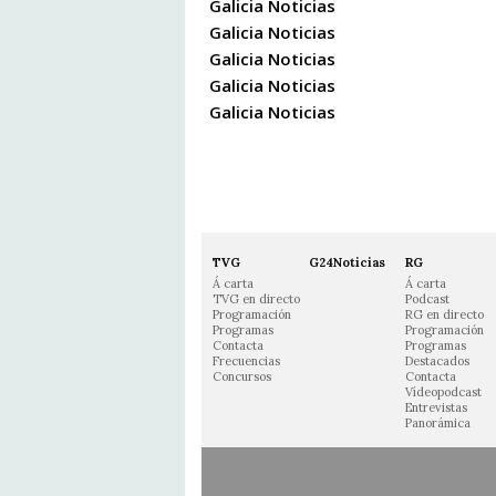
Galicia Noticias
Galicia Noticias
Galicia Noticias
Galicia Noticias
Galicia Noticias
TVG
G24Noticias
RG
Á carta
Á carta
TVG en directo
Podcast
Programación
RG en directo
Programas
Programación
Contacta
Programas
Frecuencias
Destacados
Concursos
Contacta
Vídeopodcast
Entrevistas
Panorámica