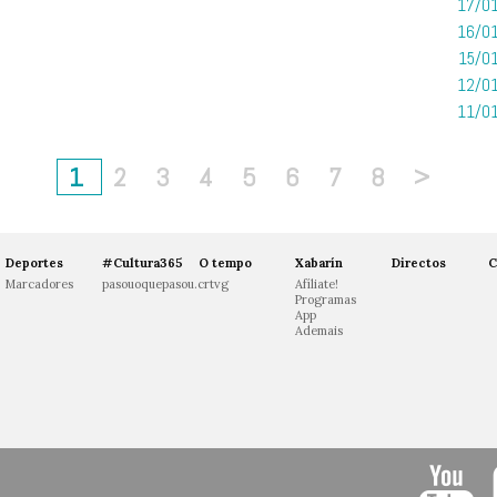
17/01
16/01
15/01
12/01
11/01
1
2
3
4
5
6
7
8
>
Deportes
#Cultura365
O tempo
Xabarín
Directos
C
Marcadores
pasouoquepasou.crtvg
Afíliate!
Programas
App
Ademais