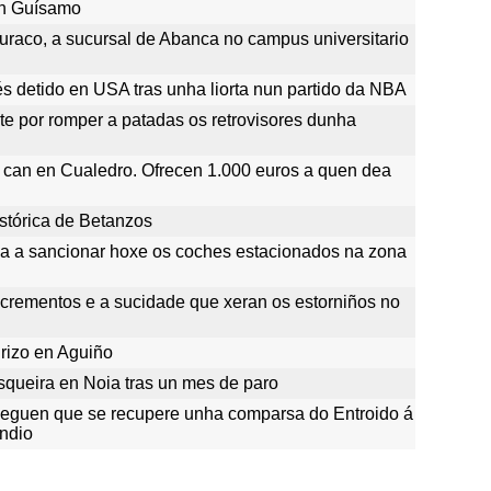
en Guísamo
uraco, a sucursal de Abanca no campus universitario
 detido en USA tras unha liorta nun partido da NBA
e por romper a patadas os retrovisores dunha
n can en Cualedro. Ofrecen 1.000 euros a quen dea
istórica de Betanzos
a a sancionar hoxe os coches estacionados na zona
xcrementos e a sucidade que xeran os estorniños no
izo en Aguiño
ueira en Noia tras un mes de paro
eguen que se recupere unha comparsa do Entroido á
endio