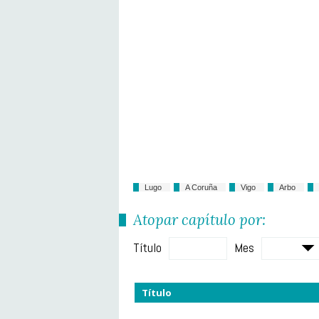
Lugo
A Coruña
Vigo
Arbo
Atopar capítulo por:
Título
Mes
Título