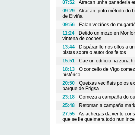
07:52
Atracan unha panadería 
09:29
Atracan, polo método do b
de Elviña
09:56
Falan veciños do mugardés
11:24
Detido un mozo en Monfort
vintena de coches
13:44
Dispáranlle nos ollos a u
pistas sobre o autor dos feitos
15:51
Cae un edificio na zona h
18:13
O concello de Vigo comez
histórica
20:50
Queixas veciñais polos e
parque de Frigsa
23:18
Comeza a campaña do our
25:48
Retoman a campaña marisq
27:55
As achegas da xente cons
que se lle queimara todo nun inc