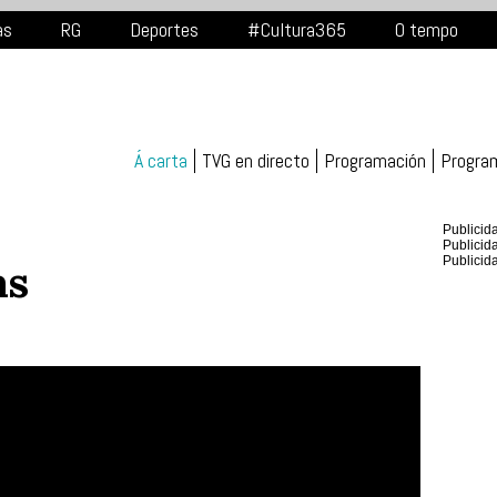
as
RG
Deportes
#Cultura365
O tempo
Á carta
TVG en directo
Programación
Progra
Publicid
Publicid
Publicid
as