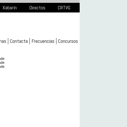
Xabarín
Directos
CRTVG
mas
Contacta
Frecuencias
Concursos
ade
ade
ade