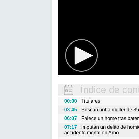
Índice de con
00:00
Titulares
03:45
Buscan unha muller de 85
06:07
Falece un home tras bater
07:17
Imputan un delito de homi
accidente mortal en Arbo