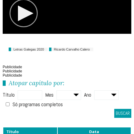
Letras Galegas 2020
Ricardo Carvalho Calero
Publicidade
Publicidade
Publicidade
Atopar capítulo por:
Título
Mes
Ano
Só programas completos
BUSCAR
Título
Data