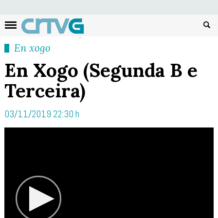
Busc
En xogo
En Xogo (Segunda B e
Terceira)
03/11/2019 22:30 h