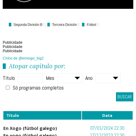
Segunda División B
Terceira División
Fútbol
Publicidade
Publicidade
Publicidade
Chíos de @enxogo_tvg2
Atopar capítulo por:
Título
Mes
Ano
Só programas completos
BUSCAR
Título
Data
En Xogo (fútbol galego)
07/01/2024 22:30
En xogo (fútbol galego)
17/12/2023 22:30