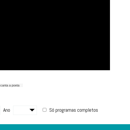
canta a poeta
Ano
Só programas completos