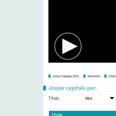
Letras Galegas 2021
Xela Arias
Onde 
Atopar capítulo por:
Título
Mes
Título