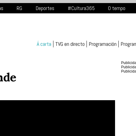
as
RG
Deportes
#Cultura365
O tempo
Á carta
TVG en directo
Programación
Progra
Publicid
Publicid
Publicid
nde