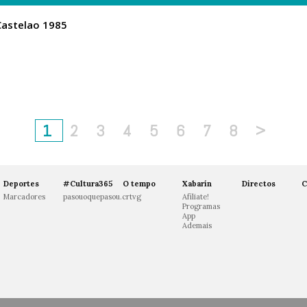
Castelao 1985
1
2
3
4
5
6
7
8
>
Deportes
#Cultura365
O tempo
Xabarín
Directos
C
Marcadores
pasouoquepasou.crtvg
Afíliate!
Programas
App
Ademais