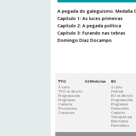
A pegada do galeguismo. Medalla 
Capítulo 1: As luces primeiras
Capítulo 2: A pegada política
Capítulo 3: Furando nas tebras
Domingo Díaz Docampo
TVG
G24Noticias
RG
Á carta
Á carta
TVG en directo
Podcast
Programación
RG en directo
Programas
Programación
Contacta
Programas
Frecuencias
Destacados
Concursos
Contacta
Vídeopodcast
Entrevistas
Panorámica