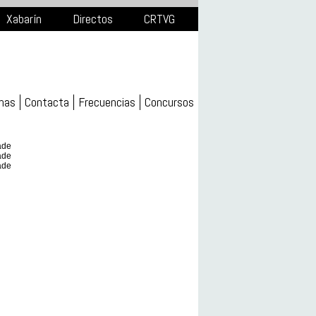
Xabarín
Directos
CRTVG
mas
Contacta
Frecuencias
Concursos
ade
ade
ade