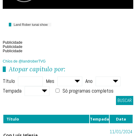
Land Rober tunai show
Publicidade
Publicidade
Publicidade
Chíos de @landroberTVG
Atopar capítulo por:
Título
Mes
Ano
Tempada
Só programas completos
BUSCAR
Título
Tempada
Data
11/01/2024
Con Luís Iglesia