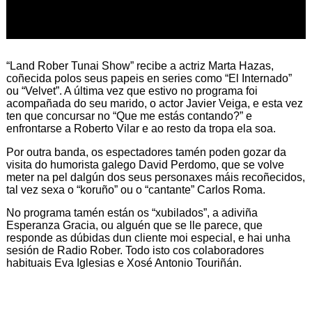
“Land Rober Tunai Show” recibe
a actriz
Marta Hazas
,
coñecida polos seus papeis en series como “El Internado”
ou “Velvet”. A última vez que estivo no programa foi
acompañada do seu marido, o actor Javier Veiga, e esta vez
ten que concursar no “Que me estás contando?” e
enfrontarse a Roberto Vilar e ao resto da tropa ela soa.
Por outra banda, os espectadores tamén poden gozar da
visita do humorista galego
David Perdomo
, que se volve
meter na pel dalgún dos seus personaxes máis recoñecidos,
tal vez sexa o “koruño” ou o “cantante” Carlos Roma.
No programa tamén están os “xubilados”, a
adiviña
Esperanza Gracia, ou alguén que se lle parece, que
responde as dúbidas dun cliente moi especial, e hai unha
sesión de Radio Rober. Todo isto cos colaboradores
habituais
Eva Iglesias
e
Xosé Antonio Touriñán.