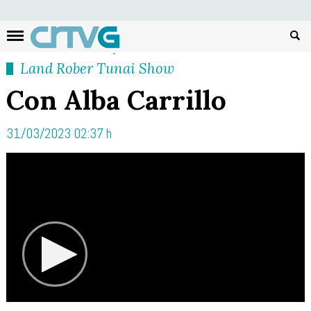
Busc
Land Rober Tunai Show
Con Alba Carrillo
31/03/2023 02:37 h