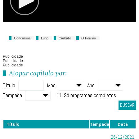
Concursos
Lugo
Carballo
O Porriño
Publicidade
Publicidade
Publicidade
Atopar capítulo por:
Título
Mes
Ano
Tempada
Só programas completos
BUSCAR
Título
Tempada
Data
26/12/2021