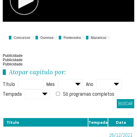
Concursos
Ourense
Pontevedra
Mazaricos
Publicidade
Publicidade
Publicidade
Atopar capítulo por:
Título
Mes
Ano
Tempada
Só programas completos
BUSCAR
Título
Tempada
Data
26/12/2021