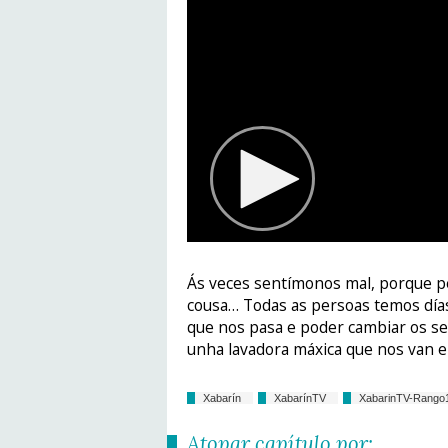
Ás veces sentímonos mal, porque p
cousa… Todas as persoas temos días
que nos pasa e poder cambiar os se
unha lavadora máxica que nos van en
Xabarín
XabarínTV
XabarinTV-Rango
Atopar capítulo por: