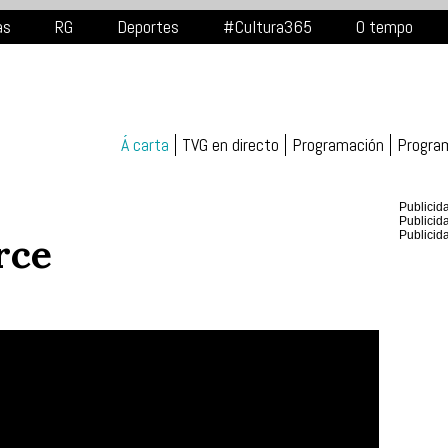
as
RG
Deportes
#Cultura365
O tempo
Á carta
TVG en directo
Programación
Progra
Publicid
Publicid
Publicid
rce