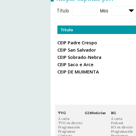
Título
Mes
Título
CEIP Padre Crespo
CEIP San Salvador
CEIP Sobrado-Nebra
CEIP Saco e Arce
CEIP DE MUIMENTA
TVG
G24Noticias
RG
Á carta
Á carta
TVG en directo
Podcast
Programación
RG en directo
Programas
Programación
Contacta
Programas