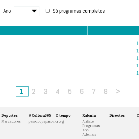
Ano
Só programas completos
1
1
1
1
1
1
2
3
4
5
6
7
8
>
Deportes
#Cultura365
O tempo
Xabarín
Directos
C
Marcadores
pasouoquepasou.crtvg
Afíliate!
Programas
App
Ademais