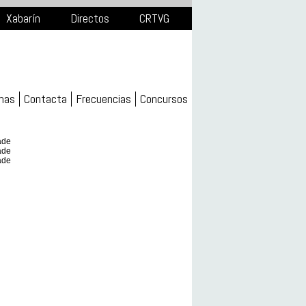
Xabarín
Directos
CRTVG
mas
Contacta
Frecuencias
Concursos
ade
ade
ade