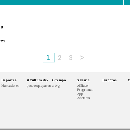
ga
res
1
2
3
>
Deportes
#Cultura365
O tempo
Xabarín
Directos
C
Marcadores
pasouoquepasou.crtvg
Afíliate!
Programas
App
Ademais