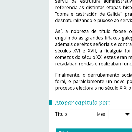
serviu da estrutura administra
referencia as distintas etapas his
"doma e castración de Galicia" pra
desnaturalizando e púxose ao serviz
Así, a nobreza de título fíxose
engulindo as grandes liñaxes gale
ademais dereitos señoriais e contr
séculos XVI e XVII, a fidalguía f
comezos do século XX: estes eran m
recadaban rendas e realizaban func
Finalmente, o derrubamento social
foral, e paralelamente un novo po
procesos electorais no século XIX: o
Atopar capítulo por:
Título
Mes