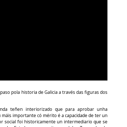
aso pola historia de Galicia a través das figuras dos
índa teñen interiorizado que para aprobar unha
u máis importante có mérito é a capacidade de ter un
dor social foi historicamente un intermediario que se