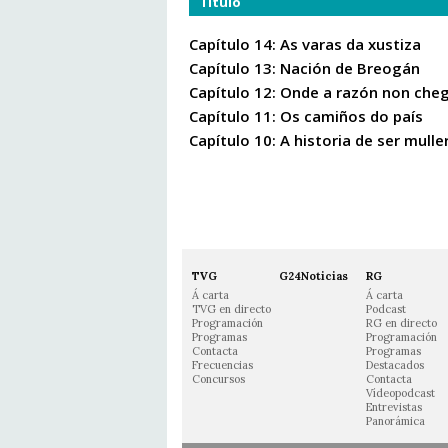
Título
Capítulo 14: As varas da xustiza
Capítulo 13: Nación de Breogán
Capítulo 12: Onde a razón non che
Capítulo 11: Os camiños do país
Capítulo 10: A historia de ser mulle
TVG
G24Noticias
RG
Á carta
Á carta
TVG en directo
Podcast
Programación
RG en directo
Programas
Programación
Contacta
Programas
Frecuencias
Destacados
Concursos
Contacta
Vídeopodcast
Entrevistas
Panorámica