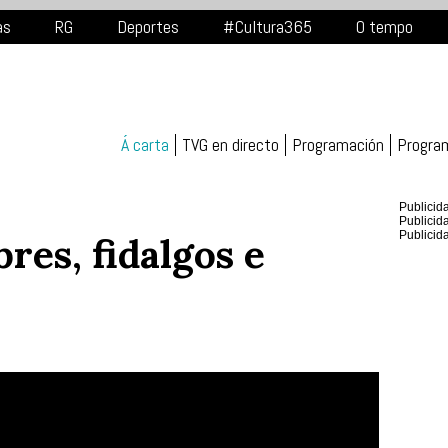
as
RG
Deportes
#Cultura365
O tempo
Á carta
TVG en directo
Programación
Progra
Publicid
Publicid
Publicid
bres, fidalgos e