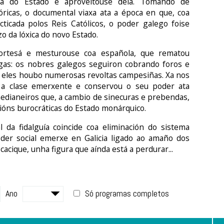
tiva do Estado e aproveitouse dela. Tomando de
tóricas, o documental viaxa ata a época en que, coa
cticada polos Reis Católicos, o poder galego foise
o da lóxica do novo Estado.
 cortesá e mesturouse coa española, que rematou
gas: os nobres galegos seguiron cobrando foros e
a eles houbo numerosas revoltas campesiñas. Xa nos
oi a clase emerxente e conservou o seu poder ata
edianeiros que, a cambio de sinecuras e prebendas,
ións burocráticas do Estado monárquico.
 da fidalguía coincide coa eliminación do sistema
der social emerxe en Galicia ligado ao amaño dos
 cacique, unha figura que aínda está a perdurar...
Ano
Só programas completos