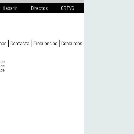
Xabarín
Directos
CRTVG
mas
Contacta
Frecuencias
Concursos
ade
ade
ade