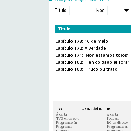
Título
Mes
Título
Capítulo 173: 10 de maio
Capítulo 172: A verdade
Capítulo 171: 'Non estamos tolos'
Capítulo 162: 'Ten coidado aí fóra'
Capítulo 160: 'Truco ou trato'
TVG
G24Noticias
RG
Á carta
Á carta
TVG en directo
Podcast
Programación
RG en directo
Programas
Programación
Contacta
Programas