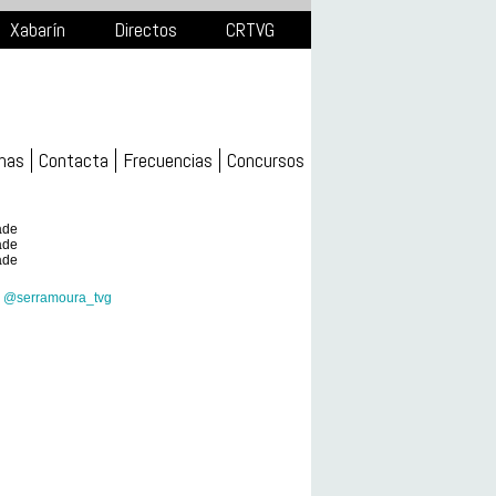
Xabarín
Directos
CRTVG
mas
Contacta
Frecuencias
Concursos
ade
ade
ade
e @serramoura_tvg