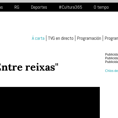
as
RG
Deportes
#Cultura365
O tempo
Á carta
TVG en directo
Programación
Progra
Publicid
Publicid
Publicid
Entre reixas"
Chíos d