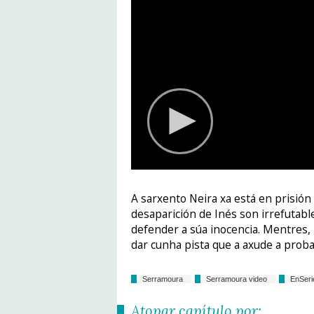
A sarxento Neira xa está en prisión
desaparición de Inés son irrefutabl
defender a súa inocencia. Mentres,
dar cunha pista que a axude a proba
Serramoura
Serramoura video
EnSer
Atopar capítulo por: