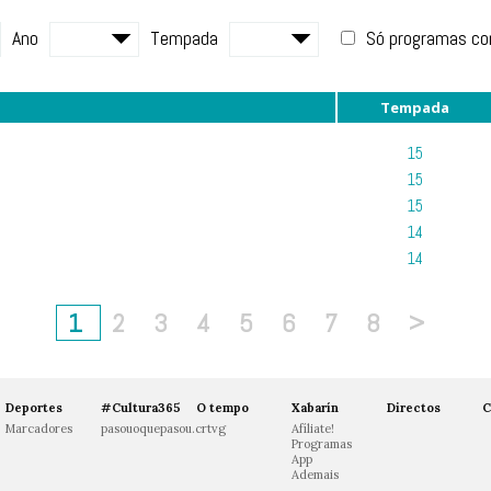
Ano
Tempada
Só programas c
Tempada
15
15
15
14
14
1
2
3
4
5
6
7
8
>
Deportes
#Cultura365
O tempo
Xabarín
Directos
C
Marcadores
pasouoquepasou.crtvg
Afíliate!
Programas
App
Ademais