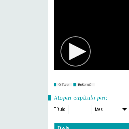
O Faro
EnSerieG
Atopar capítulo por:
Título
Mes
Título