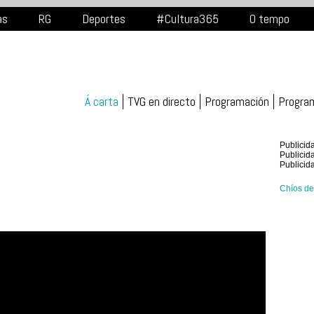
as
RG
Deportes
#Cultura365
O tempo
Á carta
TVG en directo
Programación
Progra
Publicid
Publicid
Publicid
Chíos de