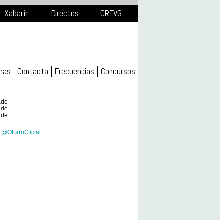
Xabarín
Directos
CRTVG
mas
Contacta
Frecuencias
Concursos
ade
ade
ade
 @OFaroOficial