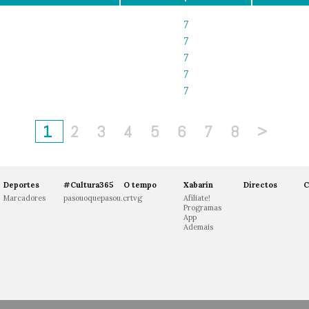
7
7
7
7
7
1
2
3
4
5
6
7
8
>
Deportes
#Cultura365
O tempo
Xabarín
Directos
C
Marcadores
pasouoquepasou.crtvg
Afíliate!
Programas
App
Ademais