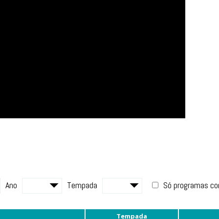
Ano
Tempada
Só programas c
Tempada