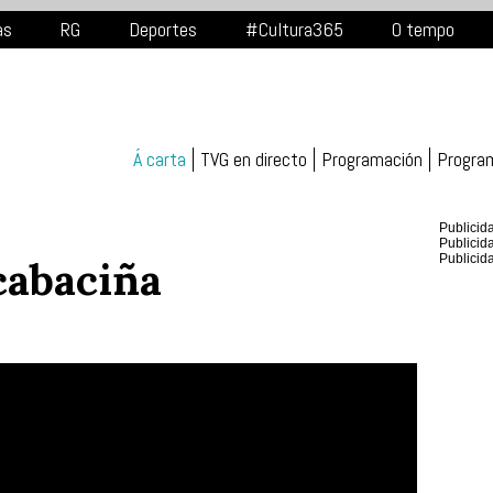
as
RG
Deportes
#Cultura365
O tempo
Á carta
TVG en directo
Programación
Progra
Publicid
Publicid
Publicid
cabaciña