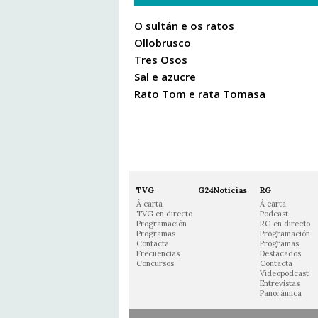
O sultán e os ratos
Ollobrusco
Tres Osos
Sal e azucre
Rato Tom e rata Tomasa
TVG
G24Noticias
RG
Á carta
Á carta
TVG en directo
Podcast
Programación
RG en directo
Programas
Programación
Contacta
Programas
Frecuencias
Destacados
Concursos
Contacta
Vídeopodcast
Entrevistas
Panorámica