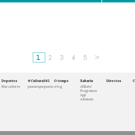
1
2
3
4
5
>
Deportes
#Cultura365
O tempo
Xabarín
Directos
C
Marcadores
pasouoquepasou.crtvg
Afíliate!
Programas
App
Ademais