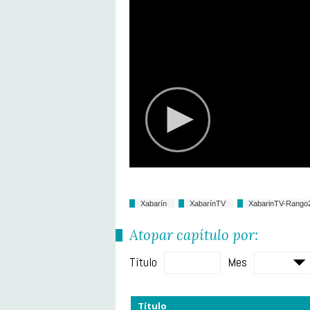
Xabarín
XabarínTV
XabarinTV-Rango
Atopar capítulo por:
Título
Mes
Título