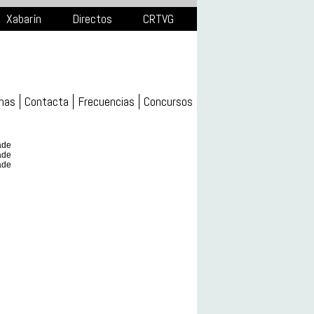
Xabarín
Directos
CRTVG
mas
Contacta
Frecuencias
Concursos
ade
ade
ade