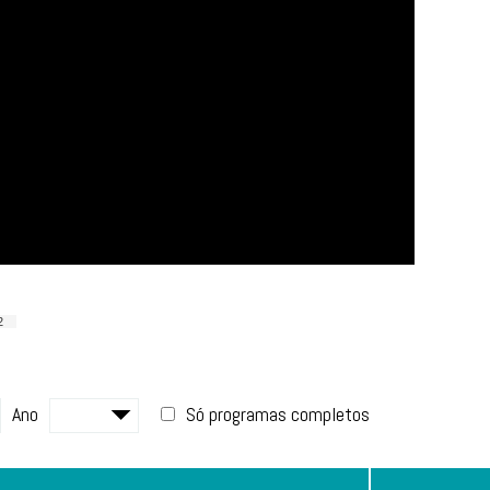
2
Ano
Só programas completos