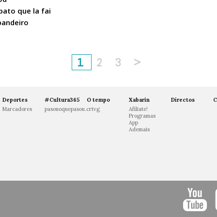
pato que la fai
pandeiro
1
2
3
>
Deportes
#Cultura365
O tempo
Xabarín
Directos
C
Marcadores
pasouoquepasou.crtvg
Afíliate!
Programas
App
Ademais