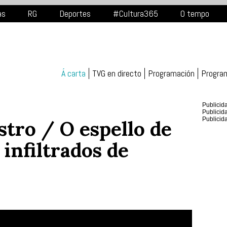
as
RG
Deportes
#Cultura365
O tempo
Á carta
TVG en directo
Programación
Progra
Publicid
Publicid
Publicid
stro / O espello de
infiltrados de