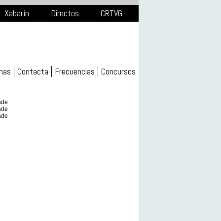
Xabarín
Directos
CRTVG
mas
Contacta
Frecuencias
Concursos
ade
ade
ade