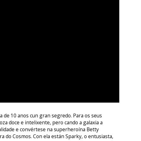
na de 10 anos cun gran segredo. Para os seus
oza doce e intelixente, pero cando a galaxia a
lidade e convértese na superheroína Betty
ra do Cosmos. Con ela están Sparky, o entusiasta,