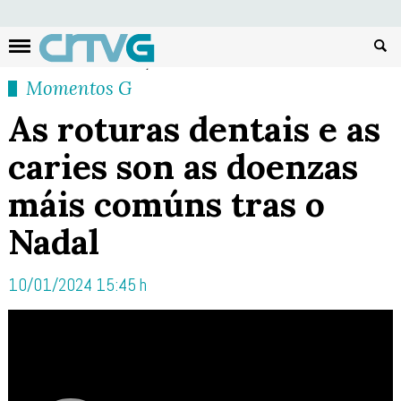
Busc
Momentos G
As roturas dentais e as
caries son as doenzas
máis comúns tras o
Nadal
10/01/2024 15:45 h