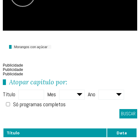
Morangos con açúcar
Publicidade
Publicidade
Publicidade
Atopar capítulo por:
Título
Mes
Ano
Só programas completos
BUSCAR
Título
Data