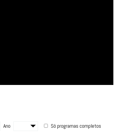
Ano
Só programas completos