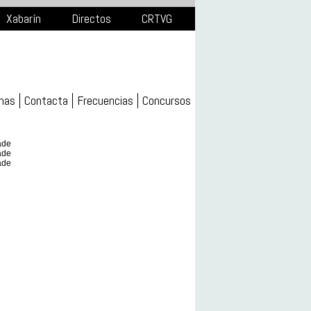
Xabarín
Directos
CRTVG
mas
Contacta
Frecuencias
Concursos
ade
ade
ade