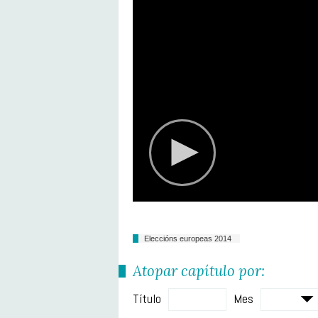
Eleccións europeas 2014
Atopar capítulo por:
Título
Mes