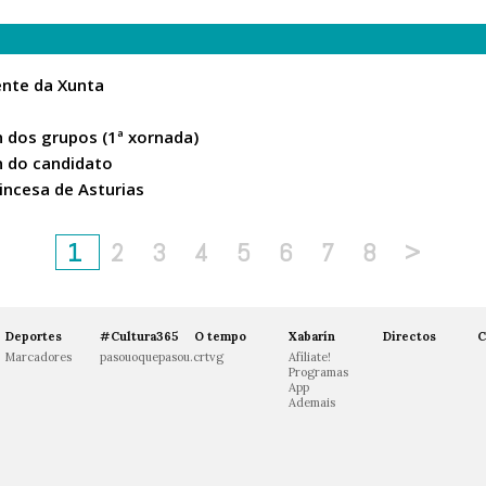
ente da Xunta
n dos grupos (1ª xornada)
n do candidato
rincesa de Asturias
1
2
3
4
5
6
7
8
>
Deportes
#Cultura365
O tempo
Xabarín
Directos
C
Marcadores
pasouoquepasou.crtvg
Afíliate!
Programas
App
Ademais