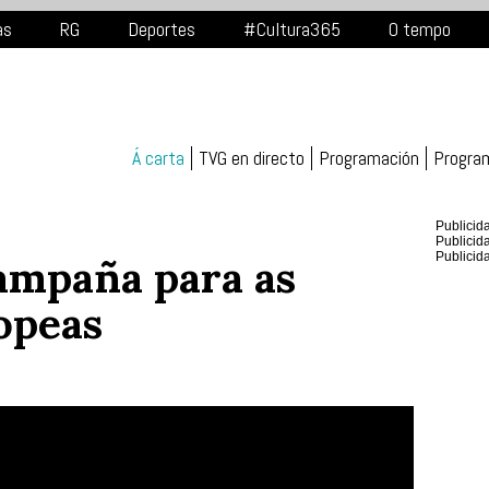
as
RG
Deportes
#Cultura365
O tempo
Á carta
TVG en directo
Programación
Progra
Publicid
Publicid
Publicid
ampaña para as
opeas