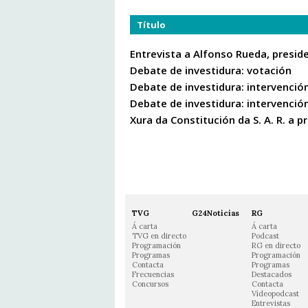
Título
Entrevista a Alfonso Rueda, presid
Debate de investidura: votación
Debate de investidura: intervenció
Debate de investidura: intervenció
Xura da Constitución da S. A. R. a p
TVG
G24Noticias
RG
Á carta
Á carta
TVG en directo
Podcast
Programación
RG en directo
Programas
Programación
Contacta
Programas
Frecuencias
Destacados
Concursos
Contacta
Vídeopodcast
Entrevistas