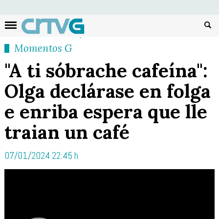
Busc
Momentos G
"A ti sóbrache cafeína":
Olga declárase en folga
e enriba espera que lle
traian un café
07/01/2024 22:45 h