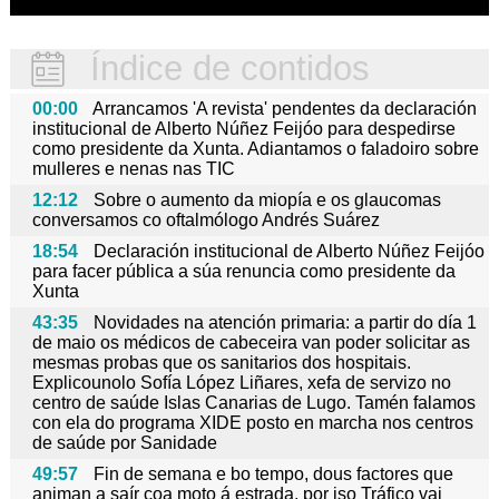
Índice de contidos
00:00
Arrancamos 'A revista' pendentes da declaración
institucional de Alberto Núñez Feijóo para despedirse
como presidente da Xunta. Adiantamos o faladoiro sobre
mulleres e nenas nas TIC
12:12
Sobre o aumento da miopía e os glaucomas
conversamos co oftalmólogo Andrés Suárez
18:54
Declaración institucional de Alberto Núñez Feijóo
para facer pública a súa renuncia como presidente da
Xunta
43:35
Novidades na atención primaria: a partir do día 1
de maio os médicos de cabeceira van poder solicitar as
mesmas probas que os sanitarios dos hospitais.
Explicounolo Sofía López Liñares, xefa de servizo no
centro de saúde Islas Canarias de Lugo. Tamén falamos
con ela do programa XIDE posto en marcha nos centros
de saúde por Sanidade
49:57
Fin de semana e bo tempo, dous factores que
animan a saír coa moto á estrada, por iso Tráfico vai