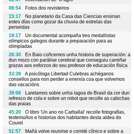
08:54
Fotos dos revisteiros
15:17
No planetario da Casa das Ciencias ensinan
estes días como gozar da chuvia de estrelas das
perseidas
19:17
Un documental acompaña tres medallistas
olímpicos galegos durante a preparación para as
olimpíadas
26:30
En Baio coñcemos unha historia de superación: a
dun mozo con parálise cerebral que conseguiu camiñar
grazas aos esforzos do seu profesor de educación física
33:39
A psicóloga Libertad Culebras achéganos
consellos para non perder a enerxía coa que volvemos
das vacacións
39:06
Laretamos sobre unha lagoa do Brasil da cor dun
refresco de cola e sobre un robot que recolle as cabichas
das praias
45:20
O libro 'Un ano no Carballal' recolle fotografías,
testemuños e historias dos habitantes desta aldea do
Courel
51:57
Mañá volve reunirse o comité clínico e sobre a