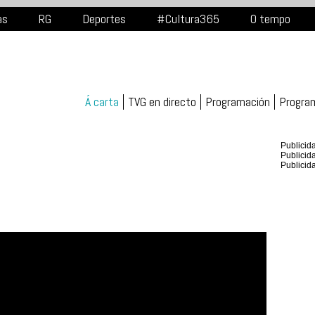
as
RG
Deportes
#Cultura365
O tempo
Á carta
TVG en directo
Programación
Progra
Publicid
Publicid
Publicid