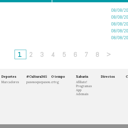
08/08/20
08/08/20
08/08/20
08/08/20
08/08/20
1
2
3
4
5
6
7
8
>
Deportes
#Cultura365
O tempo
Xabarín
Directos
C
Marcadores
pasouoquepasou.crtvg
Afíliate!
Programas
App
Ademais