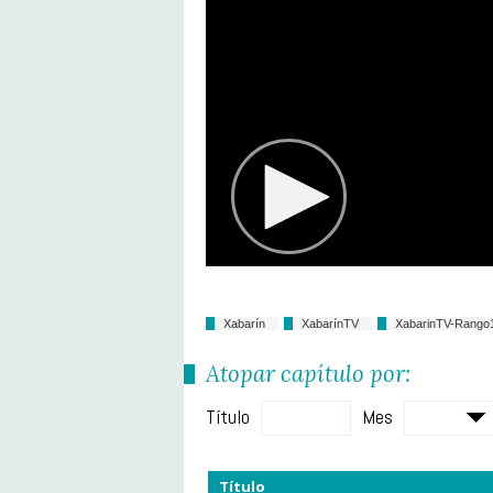
Xabarín
XabarínTV
XabarinTV-Rango
Atopar capítulo por:
Título
Mes
Título