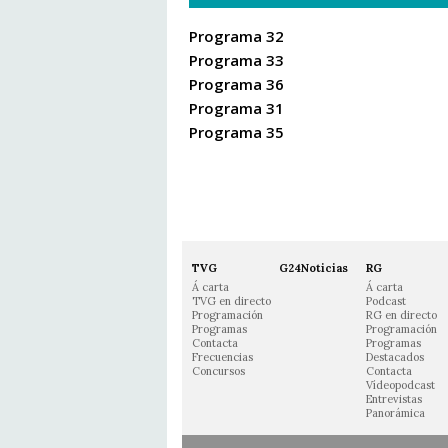
Programa 32
Programa 33
Programa 36
Programa 31
Programa 35
TVG
G24Noticias
RG
Á carta
Á carta
TVG en directo
Podcast
Programación
RG en directo
Programas
Programación
Contacta
Programas
Frecuencias
Destacados
Concursos
Contacta
Vídeopodcast
Entrevistas
Panorámica