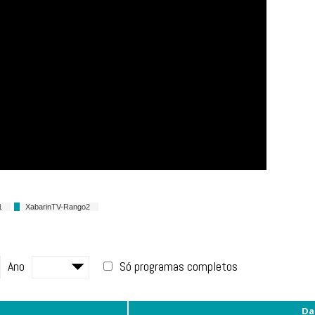
1
XabarinTV-Rango2
Ano
Só programas completos
Da