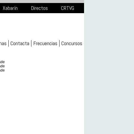
Xabarín
Directos
CRTVG
mas
Contacta
Frecuencias
Concursos
ade
ade
ade