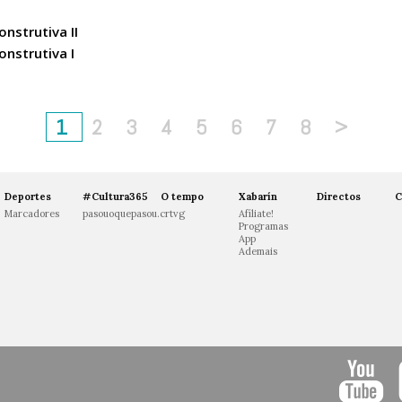
nstrutiva II
nstrutiva I
1
2
3
4
5
6
7
8
>
Deportes
#Cultura365
O tempo
Xabarín
Directos
C
Marcadores
pasouoquepasou.crtvg
Afíliate!
Programas
App
Ademais