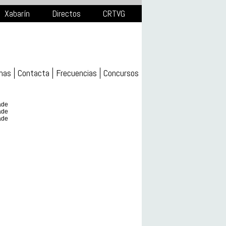
Xabarín
Directos
CRTVG
mas
Contacta
Frecuencias
Concursos
ade
ade
ade