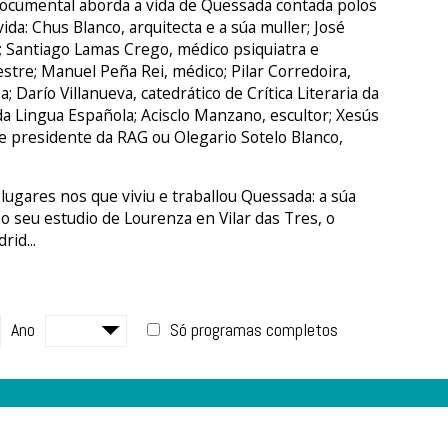
 documental aborda a vida de Quessada contada polos
da: Chus Blanco, arquitecta e a súa muller; José
; Santiago Lamas Crego, médico psiquiatra e
estre; Manuel Peña Rei, médico; Pilar Corredoira,
Darío Villanueva, catedrático de Crítica Literaria da
a Lingua Española; Acisclo Manzano, escultor; Xesús
 e presidente da RAG ou Olegario Sotelo Blanco,
ugares nos que viviu e traballou Quessada: a súa
o seu estudio de Lourenza en Vilar das Tres, o
id...
Ano
Só programas completos