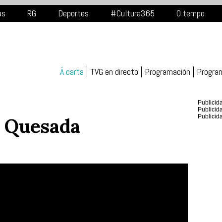
as
RG
Deportes
#Cultura365
O tempo
Á carta
TVG en directo
Programación
Progra
Publicid
Publicid
Publicid
s Quesada