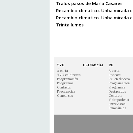
Tralos pasos de María Casares
Recambio climático. Unha mirada co
Recambio climático. Unha mirada co
Trinta lumes
TVG
G24Noticias
RG
Á carta
Á carta
TVG en directo
Podcast
Programación
RG en directo
Programas
Programación
Contacta
Programas
Frecuencias
Destacados
Concursos
Contacta
Vídeopodcast
Entrevistas
Panorámica